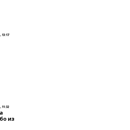
 13:17
 11:32
а
бо из