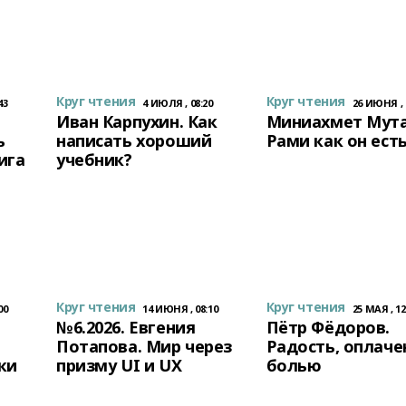
Круг чтения
Круг чтения
43
4 ИЮЛЯ , 08:20
26 ИЮНЯ , 
Иван Карпухин. Как
Миниахмет Мута
ь
написать хороший
Рами как он ест
ига
учебник?
Круг чтения
Круг чтения
00
14 ИЮНЯ , 08:10
25 МАЯ , 12
№6.2026. Евгения
Пётр Фёдоров.
Потапова. Мир через
Радость, оплаче
ки
призму UI и UX
болью