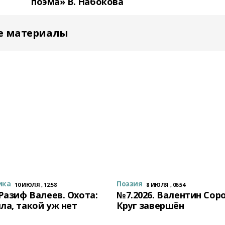
поэма» В. Набокова
е материалы
ика
Поэзия
10 ИЮЛЯ , 12:58
8 ИЮЛЯ , 06:54
 Разиф Валеев. Охота:
№7.2026. Валентин Сор
ла, такой уж нет
Круг завершён