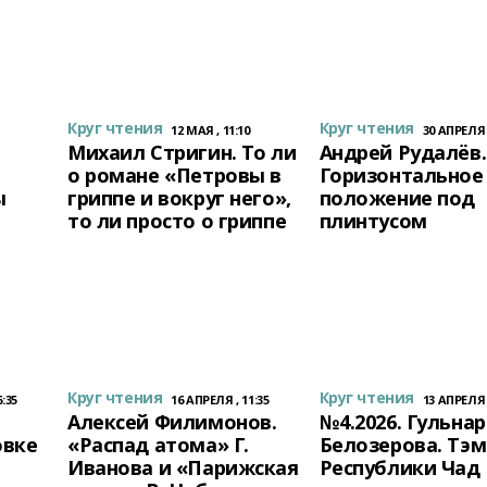
Круг чтения
Круг чтения
12 МАЯ , 11:10
30 АПРЕЛЯ ,
й
Михаил Стригин. То ли
Андрей Рудалёв.
о романе «Петровы в
Горизонтальное
ы
гриппе и вокруг него»,
положение под
то ли просто о гриппе
плинтусом
Круг чтения
Круг чтения
:35
16 АПРЕЛЯ , 11:35
13 АПРЕЛЯ ,
Алексей Филимонов.
№4.2026. Гульнар
овке
«Распад атома» Г.
Белозерова. Тэм
Иванова и «Парижская
Республики Чад