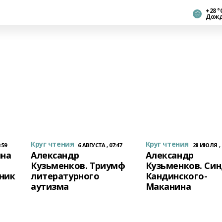
+28 °
Дож
Круг чтения
Круг чтения
:59
6 АВГУСТА , 07:47
28 ИЮЛЯ , 
ина
Александр
Александр
Кузьменков. Триумф
Кузьменков. Си
ник
литературного
Кандинского-
аутизма
Маканина