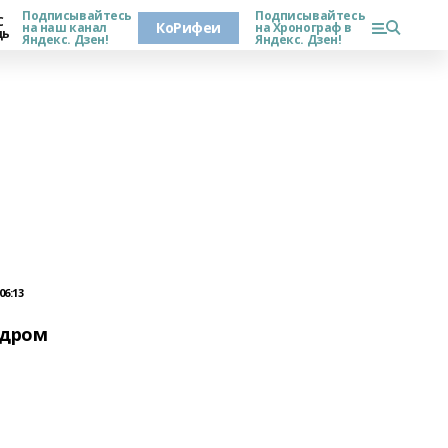
Подписывайтесь
Подписывайтесь
С
КоРифеи
на наш канал
на Хронограф в
дь
Яндекс. Дзен!
Яндекс. Дзен!
06:13
ндром