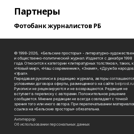
Партнеры
Фотобанк журналистов РБ
© 1998-2026, «Бельские просторы» - литературно-художестве
и общественно-политический журнал. Издается с декабря 1998
года. Относится к категории «литературных толстяков», таких, 
«Новый мир», «Наш современник», «Знамя», «Дружба народов
«Урал».
Передавая рукописи в редакцию журнала, авторы соглашаются
условиями договора оферты, размещенного на сайте
belprost.ru
Рукописи не рецензируются и не возвращаются. Редакция не
вступает в переписку с авторами. Положительное решение
сообщается. Мнение редакции не всегда совпадает с точкой
зрения того или иного автора. При перепечатывании материало
ссылка на «Бельские просторы» обязательна.
_______________________________________________________________________
Антитеррор
Об использовании персональных данных