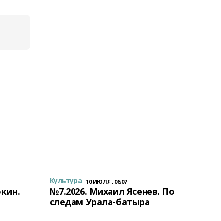
Культура
10 ИЮЛЯ , 06:07
окин.
№7.2026. Михаил Ясенев. По
следам Урала-батыра