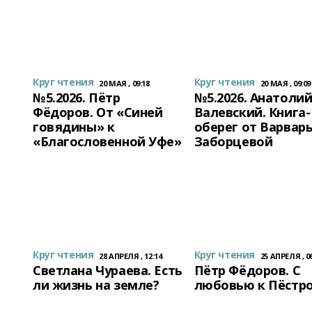
Круг чтения
Круг чтения
20 МАЯ , 09:18
20 МАЯ , 09:09
№5.2026. Пётр
№5.2026. Анатоли
Фёдоров. От «Синей
Валевский. Книга-
говядины» к
оберег от Варвар
«Благословенной Уфе»
Заборцевой
Круг чтения
Круг чтения
28 АПРЕЛЯ , 12:14
25 АПРЕЛЯ , 06
Светлана Чураева. Есть
Пётр Фёдоров. С
ли жизнь на земле?
любовью к Пёстр