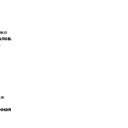
06:23
лов.
ь
:20
нная