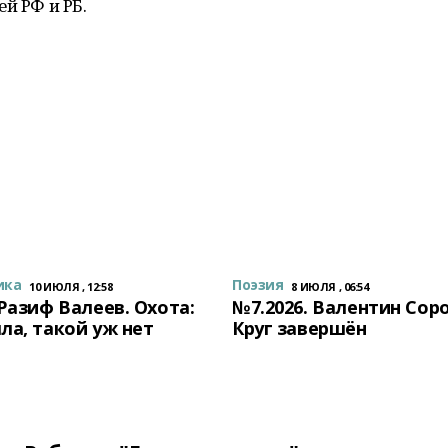
й РФ и РБ.
ика
Поэзия
10 ИЮЛЯ , 12:58
8 ИЮЛЯ , 06:54
 Разиф Валеев. Охота:
№7.2026. Валентин Сор
ла, такой уж нет
Круг завершён