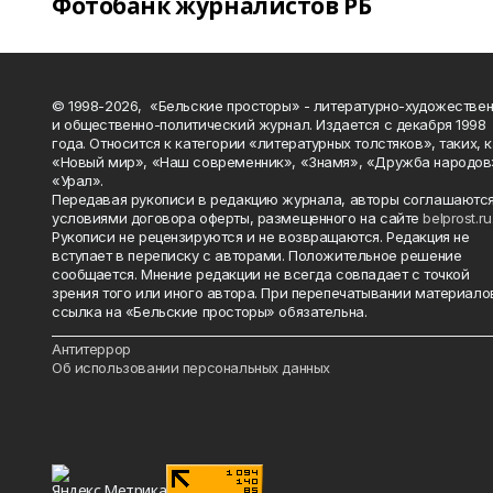
Фотобанк журналистов РБ
© 1998-2026, «Бельские просторы» - литературно-художестве
и общественно-политический журнал. Издается с декабря 1998
года. Относится к категории «литературных толстяков», таких, 
«Новый мир», «Наш современник», «Знамя», «Дружба народов
«Урал».
Передавая рукописи в редакцию журнала, авторы соглашаются
условиями договора оферты, размещенного на сайте
belprost.ru
Рукописи не рецензируются и не возвращаются. Редакция не
вступает в переписку с авторами. Положительное решение
сообщается. Мнение редакции не всегда совпадает с точкой
зрения того или иного автора. При перепечатывании материало
ссылка на «Бельские просторы» обязательна.
_______________________________________________________________________
Антитеррор
Об использовании персональных данных