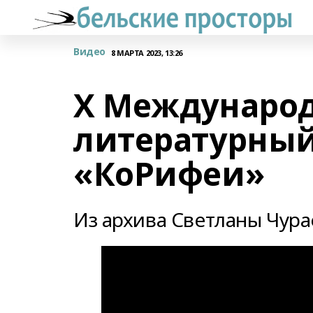
Видео
8 МАРТА 2023, 13:26
Х Междунаро
литературный
«КоРифеи»
Из архива Светланы Чур