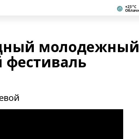
+23 °С
Облач
дный молодежны
 фестиваль
аевой