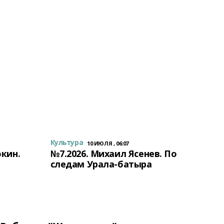
Культура
10 ИЮЛЯ , 06:07
окин.
№7.2026. Михаил Ясенев. По
следам Урала-батыра