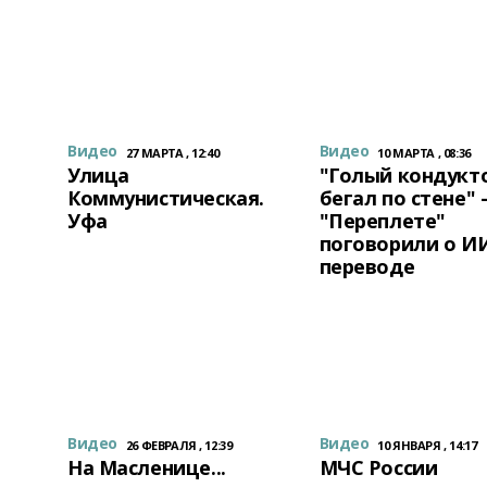
Видео
Видео
27 МАРТА , 12:40
10 МАРТА , 08:36
а
Улица
"Голый кондукт
Коммунистическая.
бегал по стене" 
Уфа
"Переплете"
поговорили о И
переводе
Видео
Видео
26 ФЕВРАЛЯ , 12:39
10 ЯНВАРЯ , 14:17
На Масленице...
МЧС России