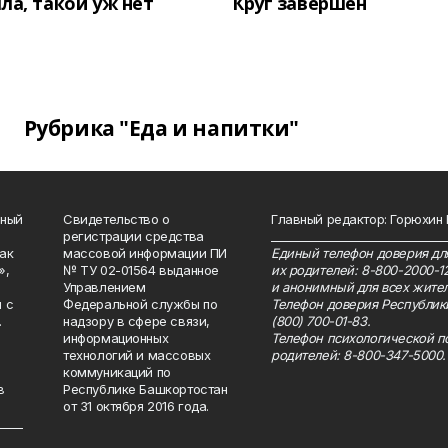
ла, такой уж нет
Круг завершён
Рубрика "Еда и напитки"
нный
Свидетельство о
Главный редактор: Горюхин
регистрации средства
_______________________________
как
массовой информации ПИ
Единый телефон доверия для
»,
№ ТУ 02-01564 выданное
их родителей: 8-800-2000-1
Управлением
и анонимный для всех жител
 с
Федеральной службы по
Телефон доверия Республик
.
надзору в сфере связи,
(800) 700-01-83.
информационных
Телефон психологической п
технологий и массовых
родителей: 8-800-347-5000.
коммуникаций по
в
Республике Башкортостан
от 31 октября 2016 года.
_____