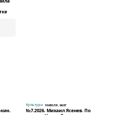
вила
тке
Культура
10 ИЮЛЯ , 06:07
окин.
№7.2026. Михаил Ясенев. По