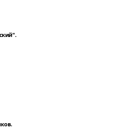
ский".
ков.