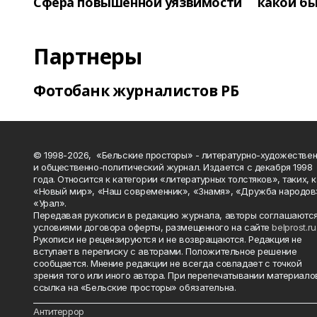
Сфера повышенной уязвимости
какой бы
Партнеры
Фотобанк журналистов РБ
© 1998-2026, «Бельские просторы» - литературно-художестве
и общественно-политический журнал. Издается с декабря 1998
года. Относится к категории «литературных толстяков», таких, 
«Новый мир», «Наш современник», «Знамя», «Дружба народов
«Урал».
Передавая рукописи в редакцию журнала, авторы соглашаются
условиями договора оферты, размещенного на сайте
belprost.ru
Рукописи не рецензируются и не возвращаются. Редакция не
вступает в переписку с авторами. Положительное решение
сообщается. Мнение редакции не всегда совпадает с точкой
зрения того или иного автора. При перепечатывании материало
ссылка на «Бельские просторы» обязательна.
_______________________________________________________________________
Антитеррор