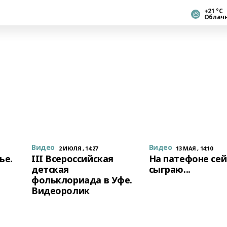
+21 °С
Облач
Видео
Видео
2 ИЮЛЯ , 14:27
13 МАЯ , 14:10
ье.
III Всероссийская
На патефоне сей
детская
сыграю...
фольклориада в Уфе.
Видеоролик