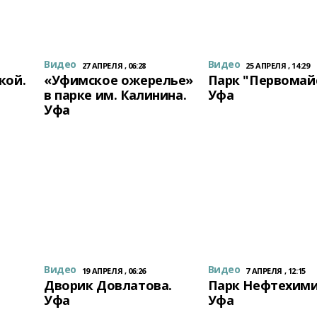
Видео
Видео
27 АПРЕЛЯ , 06:28
25 АПРЕЛЯ , 14:29
кой.
«Уфимское ожерелье»
Парк "Первомай
в парке им. Калинина.
Уфа
Уфа
Видео
Видео
19 АПРЕЛЯ , 06:26
7 АПРЕЛЯ , 12:15
Дворик Довлатова.
Парк Нефтехими
Уфа
Уфа