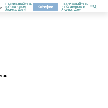
Подписывайтесь
Подписывайтесь
КоРифеи
на наш канал
на Хронограф в
но
Яндекс. Дзен!
Яндекс. Дзен!
час