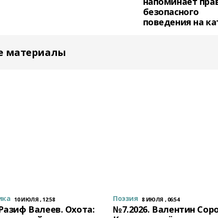
напоминает пра
безопасного
поведения на ка
е материалы
ика
Поэзия
10 ИЮЛЯ , 12:58
8 ИЮЛЯ , 06:54
 Разиф Валеев. Охота:
№7.2026. Валентин Сор