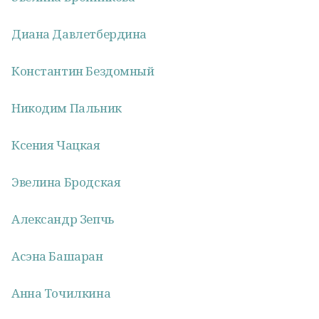
Диана Давлетбердина
Константин Бездомный
Никодим Пальник
Ксения Чацкая
Эвелина Бродская
Александр Зепчь
Асэна Башаран
Анна Точилкина