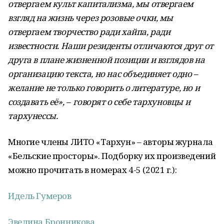
отвергаем культ капитализма, мы отвергаем
взгляд на жизнь через розовые очки, мы
отвергаем творчество ради хайпа,
ради
известности. Наши резиденты отличаются друг от
друга в плане жизненной позиции и взгляд
ов
на
организацию текста, но нас объединяет одно
–
желание не только говорить о литературе, но и
создавать её
», –
говорят о себе тархуновцы и
тархунессы.
Многие члены ЛИТО «Тархун» – авторы журнала
«Бельские просторы». Подборку их произведений
можно прочитать в номерах 4-5 (2021 г.):
Идель Гумеров
Эвелина Бронникова