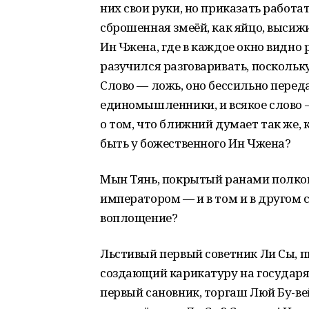
них свои руки, но приказать работа
сброшенная змеёй, как яйцо, высиж
Ин Чжена, где в каждое окно видно 
разучился разговаривать, поскольк
Слово — ложь, оно бессильно перед
единомышленники, и всякое слово —
о том, что ближний думает так же,
быть у божественного Ин Чжена?
Мын Тянь, покрытый ранами полково
императором — и в том и в другом с
воплощение?
Льстивый первый советник Ли Сы, 
создающий карикатуру на государя
первый сановник, торгаш Люй Бу-ве