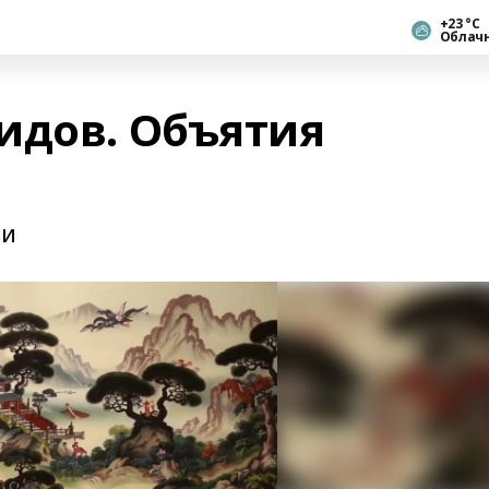
+23 °С
Облач
идов. Объятия
ти