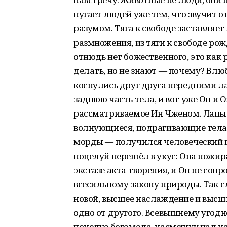
пугает людей уже тем, что звучит о
разумом. Тяга к свободе заставляе
размножения, из тяги к свободе ро
отнюдь нет божественного, это как 
делать, но не знают — почему? Влю
коснулись друг друга передними л
заднюю часть тела, и вот уже Он и 
рассматриваемое Ин Чженом. Лапы 
волнующиеся, подрагивающие тела
морды — получился человеческий п
поцелуй перешёл в укус: Она пожира
экстазе акта творения, и Он не соп
всесильному закону природы. Так с
новой, высшее наслаждение и высш
одно от другого. Всевышнему угодн
поцелуе богомола, насмешку над на