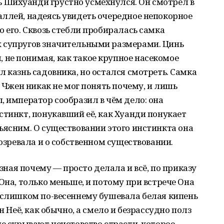
 Шихуанди грустно усмехнулся. Он смотрел в
ллей, надеясь увидеть очередное непокорное
 его. Сквозь стебли пробиралась самка
 супругов значительными размерами. Цинь
не понимая, как такое крупное насекомое
л казнь садовника, но остался смотреть. Самка
н Чжен никак не мог понять почему, и лишь
, император сообразил в чём дело: она
стинкт, понукавший её, как Хуанди понукает
ъясним. О существовании этого инстинкта она
дозревала и о собственном существовании.
 зная почему — просто делала и всё, по приказу
Она, только меньше, и потому при встрече Она
ь слишком по-весеннему бушевала белая кипень
н Неё, как обычно, а смело и безрассудно полз
не скрывают неистовство страсти, которое