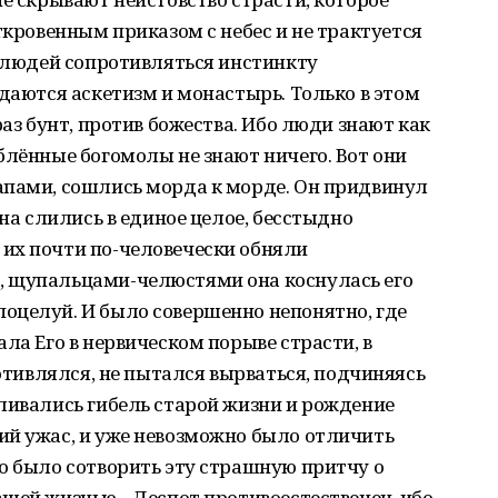
ткровенным приказом с небес и не трактуется
т людей сопротивляться инстинкту
ждаются аскетизм и монастырь. Только в этом
раз бунт, против божества. Ибо люди знают как
блённые богомолы не знают ничего. Вот они
апами, сошлись морда к морде. Он придвинул
Она слились в единое целое, бесстыдно
их почти по-человечески обняли
, щупальцами-челюстями она коснулась его
оцелуй. И было совершенно непонятно, где
ла Его в нервическом порыве страсти, в
ротивлялся, не пытался вырваться, подчиняясь
ливались гибель старой жизни и рождение
ий ужас, и уже невозможно было отличить
о было сотворить эту страшную притчу о
шей жизнью... Деспот противоестественен, ибо