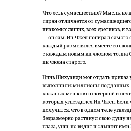
Что есть сумасшествие? Мысль, не
тиран отличается от сумасшедшег
инакомыслящих, всех еретиков, и во
— он сам. Ин Чжен попирал самого 
каждый раз менялся вместе со свои
с каждым новым ин чженом толпа б
ин чжена старого.
Цинь Шихуанди мог отдать приказ у
выполнили: миллионы подданных 
кожаных мешков со скверной и нечи
которых угнездился Ин Чжен. Если ч
получится, что в одном теле угнезд
безразмерно растянул свою душу на
глаза, уши, но видит и слышит ими И