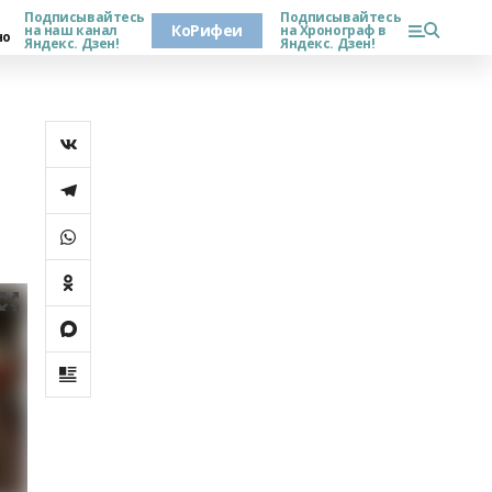
Подписывайтесь
Подписывайтесь
КоРифеи
на наш канал
на Хронограф в
но
Яндекс. Дзен!
Яндекс. Дзен!