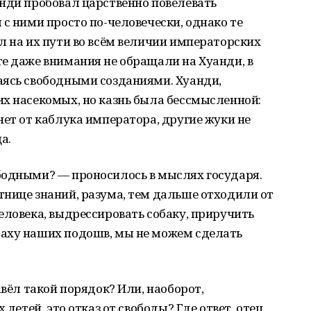
нди пробовал царственно повелевать
 с ними просто по-человечески, однако те
л на их пути во всём величии императорских
е даже внимания не обращали на Хуанди, в
аясь свободными созданиями. Хуанди,
х насекомых, но казнь была бессмысленной:
нет от каблука императора, другие жуки не
а.
бодными? — проносилось в мыслях государя.
нице знаний, разума, тем дальше отходили от
еловека, выдрессировать собаку, приручить
аху наших подошв, мы не можем сделать
авёл такой порядок? Или, наоборот,
 детей, это отказ от свободы? Где ответ, отец