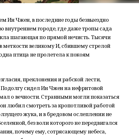
м Ин Чжен, в последние годы безвыездно
во внутреннем городе, где даже тропы сада
кла шагающая по прямой нечисть. Тысячи
в меткости великому И, сбившему стрелой
одна птица не пролетела к покоям
гласия, преклонения и рабской лести,
 Подолгу сидел Ин Чжен на нефритовой
мал о вечности. Странными могли показаться
 он любил смотреть за кропотливой работой
олзущего жука, и в бредовом ослеплении не
селенной, без воли которого не передвигался
ания, почему ему, сотрясающему небеса,