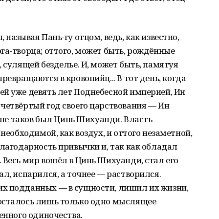
 называя Пань-гу отцом, ведь, как известно,
га-творца; оттого, может быть, рождённые
 сулящей безделье. И, может быть, памятуя
ревращаются в кровопийц... В тот день, когда
ей уже девять лет Поднебесной империей, Ин
четвёртый год своего царствования — Ин
о не таков был Цинь Шихуанди. Власть
 необходимой, как воздух, и оттого незаметной,
благодарность привычки и, так как обладал
 Весь мир вошёл в Цинь Шихуанди, стал его
л, испарился, а точнее — растворился.
х подданных — в сущности, лишил их жизни,
осталось лишь только одно мыслящее
енного одиночества.