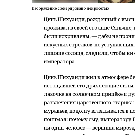
Изображение сгенерировано нейросетью
Цинь Шихуанди, рожденный с имене
проживал в своей столице Сяньяне, 
были искривлены, — дабы не прони
искусных стрелков, не уступающих 
лишние солнца, следили, чтобы ни 
императора.
Цинь Шихуанди жил в атмосфере без
истощавшей его дряхлеющие силы.
лавочке на солнечном припёке и ду
развлечения царственного старика:
муравьев, подолгу вглядывался в п
понимал: почему ему, императору В
ни один человек — вершина мирозд