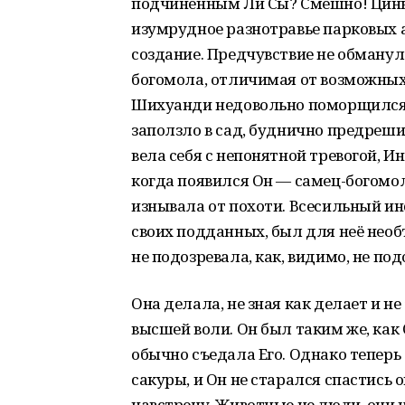
подчинённым Ли Сы? Смешно! Цинь
изумрудное разнотравье парковых а
создание. Предчувствие не обмануло
богомола, отличимая от возможных
Шихуанди недовольно поморщился, 
заползло в сад, буднично предреши
вела себя с непонятной тревогой, И
когда появился Он — самец-богомол
изнывала от похоти. Всесильный ин
своих подданных, был для неё необ
не подозревала, как, видимо, не по
Она делала, не зная как делает и не
высшей воли. Он был таким же, как 
обычно съедала Его. Однако тепер
сакуры, и Он не старался спастись о
навстречу. Животные не люди, они 