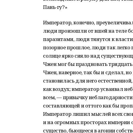
Пань-гу?»
Император, конечно, преувеличивал,
люди произошли от вшей на теле бо
паразитами, люди тянутся к власти,
позорное прошлое, люди так легко п
солнце ярко сияло над существующ
Чжен мог бы праздновать тридцать 
Чжен, наверное, так бы и сделал, н
становилась для него естественной,
как воздух; император усваивал не
всем, — привычку неблагодарности.
составляющей и оттого как бы пропа
Император лишил мыслей всех свои
и на огромных просторах империи 
существо, бьющееся в агонии собств