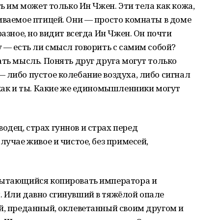
ть им может только Ин Чжен. Эти тела как кожа,
иваемое птицей. Они — просто комнаты в доме
разное, но видит всегда Ин Чжен. Он почти
у — есть ли смысл говорить с самим собой?
ать мысль. Понять друг друга могут только
 либо пустое колебание воздуха, либо сигнал
 как и ты. Какие же единомышленники могут
дец, страх гуннов и страх перед
лучае живое и чистое, без примесей,
пытающийся копировать императора и
. Или давно сгинувший в тяжёлой опале
й, преданный, оклеветанный своим другом и