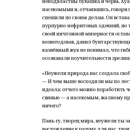
неподвластны букашка и червь. Хуа
насекомыми и, отчаявшись, говорил
спешили по своим делам. Он встава
пурпурно-нефритовых одеяний, но т
своей ничтожной мизерности остав
вознегодовав, давил бунтарствующи
казнённый жук не понимал, что гиб
осознавали поучительности зрелищ
«Неужели природа нас создала сво
— И чем выше восходили мы по лест
идеала; отчего можно поработить ч
свинью — а насекомым, жалкому пр
ничего?
Пань-гу, творец мира, неужели ты з
восхождение к разуму для нас, твоих