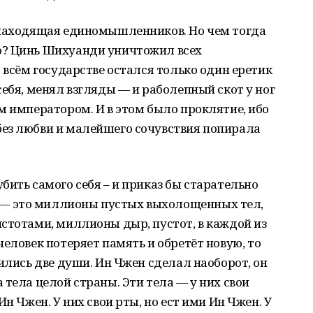
 находящая единомышленников. Но чем тогда
о? Цинь Шихуанди уничтожил всех
 всём государстве остался только один еретик
себя, менял взгляды — и раболепный скот у ног
м императором. И в этом было проклятие, ибо
ез любви и малейшего сочувствия попирала
бить самого себя – и приказ бы старательно
— это миллионы пустых выхолощенных тел,
стотами, миллионы дыр, пустот, в каждой из
еловек потеряет память и обретёт новую, то
ились две души. Ин Чжен сделал наоборот, он
 тела целой страны. Эти тела — у них свои
н Чжен. У них свои рты, но ест ими Ин Чжен. У