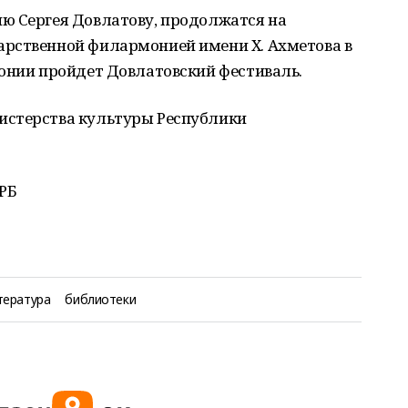
ю Сергея Довлатову, продолжатся на
рственной филармонией имени Х. Ахметова в
монии пройдет Довлатовский фестиваль.
истерства культуры Республики
РБ
тература
библиотеки