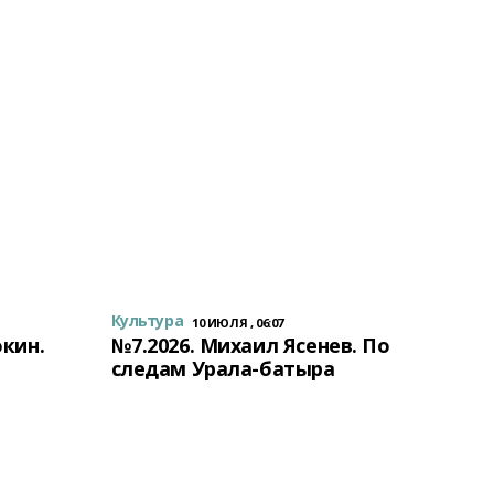
Культура
10 ИЮЛЯ , 06:07
окин.
№7.2026. Михаил Ясенев. По
следам Урала-батыра