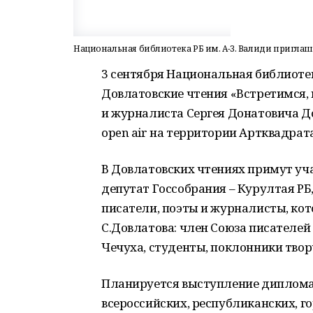
Национальная библиотека РБ им. А-З. Валиди приглаш
3 сентября Национальная библиотек
Довлатовские чтения «Встретимся, 
и журналиста Сергея Донатовича Д
open air на территории Артквадрата
В Довлатовских чтениях примут уча
депутат Госсобрания – Курултая РБ, 
писатели, поэты и журналисты, ко
С.Довлатова: член Союза писателей
Чечуха, студенты, поклонники твор
Планируется выступление диплома
всероссийских, республиканских, г