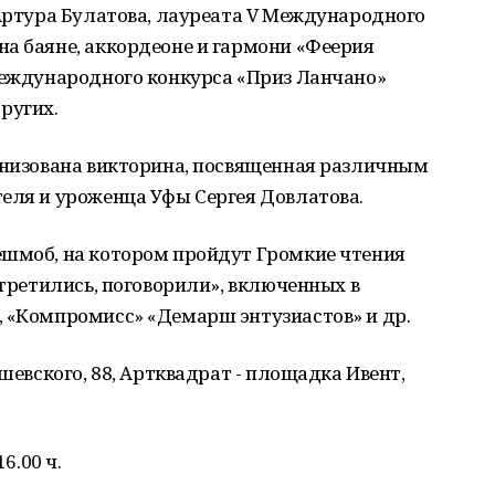
 Артура Булатова, лауреата V Международного
а баяне, аккордеоне и гармони «Феерия
 международного конкурса «Приз Ланчано»
ругих.
ганизована викторина, посвященная различным
еля и уроженца Уфы Сергея Довлатова.
ешмоб, на котором пройдут Громкие чтения
стретились, поговорили», включенных в
, «Компромисс» «Демарш энтузиастов» и др.
ышевского, 88, Артквадрат - площадка Ивент,
6.00 ч.