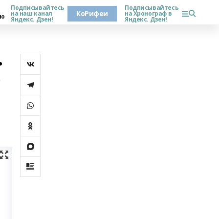
Подписывайтесь
Подписывайтесь
КоРифеи
на наш канал
на Хронограф в
но
Яндекс. Дзен!
Яндекс. Дзен!
.
е