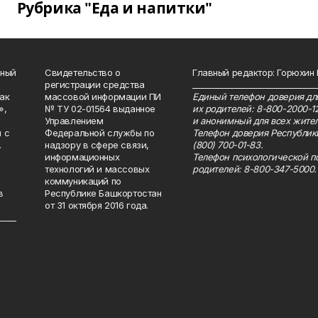
Рубрика "Еда и напитки"
нный
Свидетельство о
Главный редактор: Горюхин
регистрации средства
_______________________________
как
массовой информации ПИ
Единый телефон доверия для
»,
№ ТУ 02-01564 выданное
их родителей: 8-800-2000-1
Управлением
и анонимный для всех жител
 с
Федеральной службы по
Телефон доверия Республик
.
надзору в сфере связи,
(800) 700-01-83.
информационных
Телефон психологической п
технологий и массовых
родителей: 8-800-347-5000.
коммуникаций по
в
Республике Башкортостан
от 31 октября 2016 года.
_____