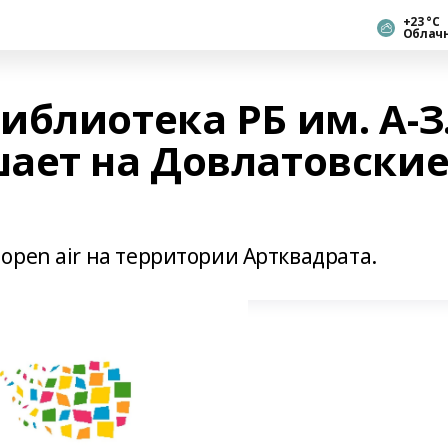
+23 °С
Облач
блиотека РБ им. А-З
ает на Довлатовски
open air на территории Артквадрата.