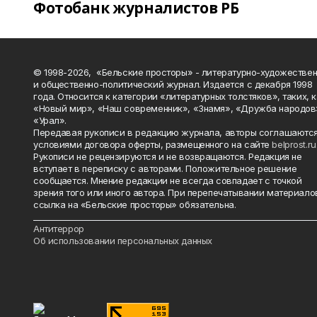
Фотобанк журналистов РБ
© 1998-2026, «Бельские просторы» - литературно-художестве
и общественно-политический журнал. Издается с декабря 1998
года. Относится к категории «литературных толстяков», таких, 
«Новый мир», «Наш современник», «Знамя», «Дружба народов
«Урал».
Передавая рукописи в редакцию журнала, авторы соглашаются
условиями договора оферты, размещенного на сайте
belprost.ru
Рукописи не рецензируются и не возвращаются. Редакция не
вступает в переписку с авторами. Положительное решение
сообщается. Мнение редакции не всегда совпадает с точкой
зрения того или иного автора. При перепечатывании материало
ссылка на «Бельские просторы» обязательна.
_______________________________________________________________________
Антитеррор
Об использовании персональных данных