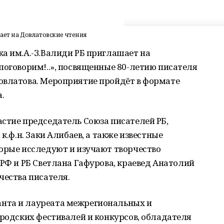
ает на Довлатовские чтения
а им.А.-З.Валиди РБ приглашает на
поговорим!..», посвященные 80-летию писателя
овлатова. Мероприятие пройдёт в формате
.
стие председатель Союза писателей РБ,
к.ф.н. Заки Алибаев, а также известные
торые исследуют и изучают творчество
 РФ и РБ Светлана Гафурова, краевед Анатолий
чества писателя.
нта и лауреата межрегиональных и
ородских фестивалей и конкурсов, обладателя