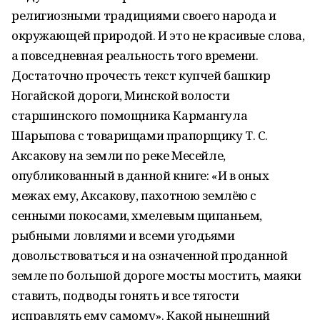
религиозными традициями своего народа и
окружающей природой. И это не красивые слова,
а повседневная реальность того времени.
Достаточно прочесть текст купчей башкир
Ногайской дороги, Минской волости
старшинского помощника Кармангула
Шарыпова с товарищами прапорщику Т. С.
Аксакову на земли по реке Месейле,
опубликованный в данной книге: «И в оных
межах ему, Аксакову, пахотною землёю с
сенными покосами, хмелевым щипаньем,
рыбными ловлями и всеми угодьями
довольствоваться и на означенной проданной
земле по большой дороге мосты мостить, маяки
ставить, подводы гонять и все тягости
исправлять ему самому». Какой нынешний