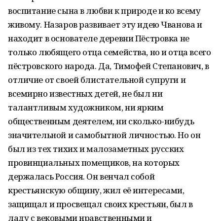
воспитание сына в любви к природе и ко всему
живому. Назаров развивает эту идею Чванова и
находит в основателе деревни Пёстровка не
только любящего отца семейства, но и отца всего
пёстровского народа. Да, Тимофей Степанович, в
отличие от своей блистательной супруги и
всемирно известных детей, не был ни
талантливым художником, ни ярким
общественным деятелем, ни сколько-нибудь
значительной и самобытной личностью. Но он
был из тех тихих и малозаметных русских
провинциальных помещиков, на которых
держалась Россия. Он венчал собой
крестьянскую общину, жил её интересами,
защищал и просвещал своих крестьян, был в
ладу с вековыми нравственными и