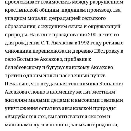
прослеживает взаимосвязь между разрушением
крестьянской общины, падением производства,
упадком морали, деградацией сельского
образования, оскудением языка и окружающей
природы. На волне празднования 200-летия со
дня рождения С. Т. Аксакова в 1992 году ретивые
чиновники переименовали деревню Пёстровку в
село Большое Аксаково, прибавив к
белебеевскому и бугурусланскому Аксаково
третий одноимённый населённый пункт.
Печально, что неудачная топонимика Большого
Аксакова словно в насмешку мстит местным
жителям малыми делами и высокими темпами
уничтожения остатков аксаковской природы:
«Вырубается лес, вытаптываются скотом и
машинами луга и поляны, засыхают родники,