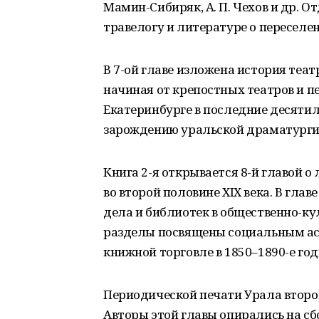
Мамин-Сибиряк, А. П. Чехов и др. 
травелогу и литературе о переселе
В 7-ой главе изложена история теа
начиная от крепостных театров и п
Екатеринбурге в последние десятил
зарождению уральской драматурги
Книга 2-я открывается 8-й главой 
во второй половине ХIХ века. В гла
дела и библиотек в общественно-к
разделы посвящены социальным асп
книжной торговле в 1850–1890-е год
Периодической печати Урала второй
Авторы этой главы опирались на с