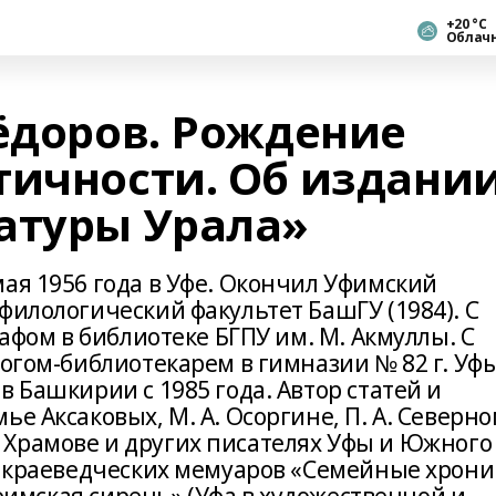
+20 °С
Облач
Фёдоров. Рождение
тичности. Об издани
атуры Урала»
ая 1956 года в Уфе. Окончил Уфимский
филологический факультет БашГУ (1984). С
рафом в библиотеке БГПУ им. М. Акмуллы. С
гогом-библиотекарем в гимназии № 82 г. Уфы
в Башкирии с 1985 года. Автор статей и
е Аксаковых, М. А. Осоргине, П. А. Северно
 А. Храмове и других писателях Уфы и Южного
ию краеведческих мемуаров «Семейные хрон