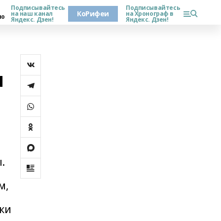
Подписывайтесь
Подписывайтесь
КоРифеи
на наш канал
на Хронограф в
но
Яндекс. Дзен!
Яндекс. Дзен!
и
.
м,
ики