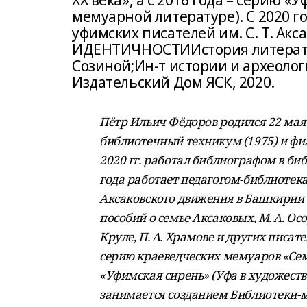
ХХ века», а с 2016 года – серию 
мемуарной литературе). С 2020 г
уфимских писателей им. С. Т. 
ИДЕНТИЧНОСТИИстория литературы У
Созиной;Ин-т истории и археолог
Издательский Дом ЯСК, 2020.
Пётр Ильич Фёдоров родился 22 мая
библиотечный техникум (1975) и фил
2020 гг. работал библиографом в би
года работает педагогом-библиотека
Аксаковского движения в Башкирии с
пособий о семье Аксаковых, М. А. Осор
Круле, П. А. Храмове и других писат
серию краеведческих мемуаров «Семе
«Уфимская сирень» (Уфа в художеств
занимается созданием Библиотеки-му