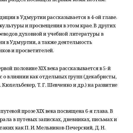
ции в Удмуртии рассказывается в 4-ой главе.
ультуры и просвещения в этом крае. В других
еводов духовной и учебной литературы в
и в Удмуртии, а также деятельность
ков и просветителей.
рвой половине ХIХ века рассказывается в 5-й
ос о влиянии как отдельных групп (декабристы,
. Кюхельбекер, Т. Г. Шевченко и др.) на развитие
утевой прозе ХIХ века посвящена 6-я глава. В
рала в путевых записках, дневниках, письмах и
аких как П. И. Мельников-Печерский, Д. Н.