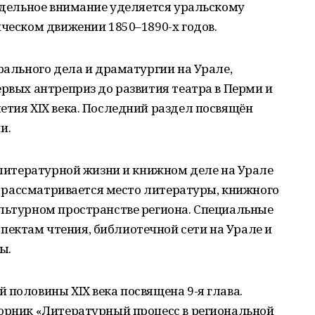
Отдельное внимание уделяется уральскому
нческом движении 1850–1890-х годов.
трального дела и драматургии на Урале,
ервых антреприз до развития театра в Перми и
етия ХIХ века. Последний раздел посвящён
и.
о литературной жизни и книжном деле на Урале
ве рассматривается место литературы, книжного
ультурном пространстве региона. Специальные
ектам чтения, библиотечной сети на Урале и
ы.
 половины ХIХ века посвящена 9-я глава.
борник «Литературный процесс в региональной