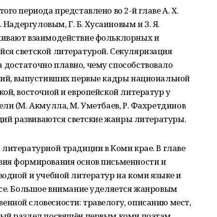
го периода представлено во 2-й главе А. Х.
 Надергуловым, Г. Б. Хусаиновым и З. Я.
живают взаимодействие фольклорных и
ся светской литературой. Секуляризация
достаточно плавно, чему способствовало
ний, выпустивших первые кадры национальной
ой, восточной и европейской литератур у
ли (М. Акмулла, М. Уметбаев, Р. Фахретдинов
иций развиваются светские жанры литературы.
литературной традиции в Коми крае. В главе
вия формирования основ письменности и
одной и учебной литератур на коми языке и
ссе. Большое внимание уделяется жанровым
нной словесности: травелогу, описанию мест,
ый раздел посвящён первым коми поэтам.