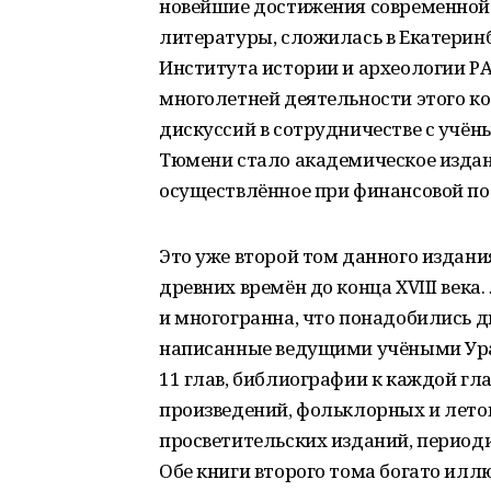
новейшие достижения современной 
литературы, сложилась в Екатеринб
Института истории и археологии Р
многолетней деятельности этого к
дискуссий в сотрудничестве с учён
Тюмени стало академическое издан
осуществлённое при финансовой п
Это уже второй том данного издани
древних времён до конца ХVIII века
и многогранна, что понадобились д
написанные ведущими учёными Урал
11 глав, библиографии к каждой гла
произведений, фольклорных и лето
просветительских изданий, периоди
Обе книги второго тома богато и