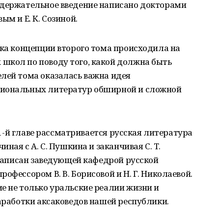
одержательное введение написано докторами
ым и Е. К. Созиной.
тка концепции второго тома происходила на
школ по поводу того, какой должна быть
лей тома оказалась важна идея
циональных литератур обширной и сложной
ё 1-й главе рассматривается русская литература
иная с А. С. Пушкина и заканчивая С. Т.
е написан заведующей кафедрой русской
офессором В. В. Борисовой и Н. Г. Николаевой.
е не только уральские реалии жизни и
наработки аксаковедов нашей республики.