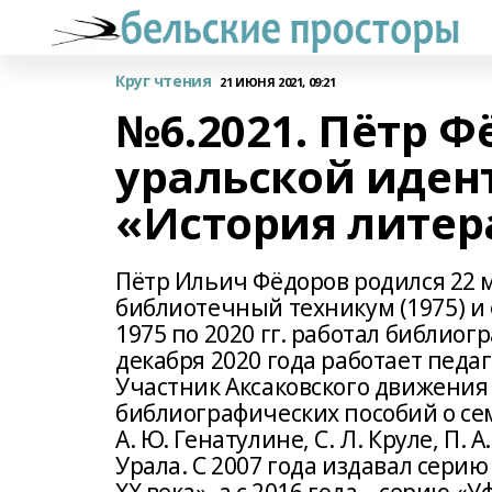
Круг чтения
21 ИЮНЯ 2021, 09:21
№6.2021. Пётр 
уральской иден
«История литер
Пётр Ильич Фёдоров родился 22 м
библиотечный техникум (1975) и 
1975 по 2020 гг. работал библиог
декабря 2020 года работает педа
Участник Аксаковского движения 
библиографических пособий о семь
А. Ю. Генатулине, С. Л. Круле, П.
Урала. С 2007 года издавал сер