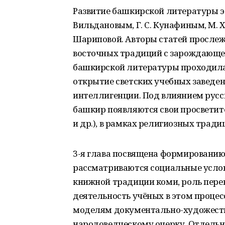
Развитие башкирской литературы это
Вильдановым, Г. С. Кунафиным, М. Х.
Шариповой. Авторы статей просле
восточных традиций с зарождающей
башкирской литературы проходила 
открытие светских учебных заведе
интеллигенции. Под влиянием русск
башкир появляются свои просветите
и др.), в рамках религиозных трад
3-я глава посвящена формированию 
рассматриваются социальные усло
книжной традиции коми, роль перев
деятельность учёных в этом проце
моделям документально-художестве
народоведческому очерку. Отдельн