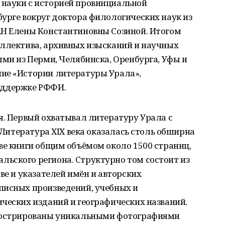
науки с историей провинциальной
урге вокруг доктора филологических наук из
АН Елены Константиновны Созиной. Итогом
оллектива, архивных изысканий и научных
ыми из Перми, Челябинска, Оренбурга, Уфы и
ие «Истории литературы Урала»,
оддержке РФФИ.
я. Первый охватывал литературу Урала с
. Литература ХIХ века оказалась столь обширна
ве книги общим объёмом около 1500 страниц,
ьского региона. Структурно том состоит из
ве и указателей имён и авторских
писных произведений, учебных и
ческих изданий и географических названий.
ллюстрированы уникальными фотографиями