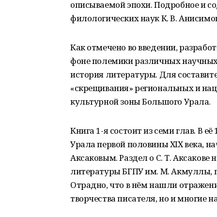
описываемой эпохи. Подробное и с
филологических наук К. В. Анисимов
Как отмечено во введении, разрабо
фоне полемики различных научных 
история литературы. Для составите
«скрещивания» региональных и на
культурной зоны Большого Урала.
Книга 1-я состоит из семи глав. В е
Урала первой половины ХIХ века, нач
Аксаковым. Раздел о С. Т. Аксаков
литературы БГПУ им. М. Акмуллы, пр
Отрадно, что в нём нашли отражени
творчества писателя, но и многие 