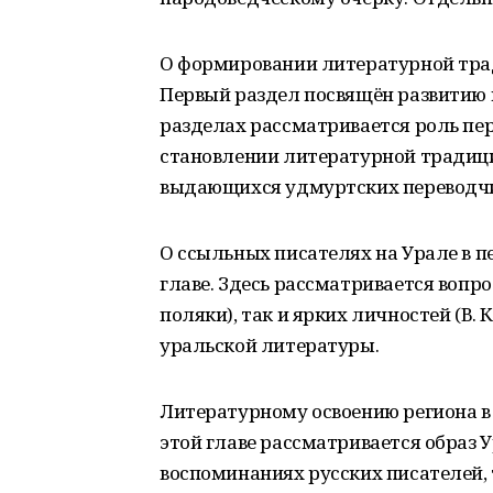
О формировании литературной тради
Первый раздел посвящён развитию к
разделах рассматривается роль пер
становлении литературной традици
выдающихся удмуртских переводчи
О ссыльных писателях на Урале в пе
главе. Здесь рассматривается вопр
поляки), так и ярких личностей (В. К
уральской литературы.
Литературному освоению региона в п
этой главе рассматривается образ У
воспоминаниях русских писателей, т