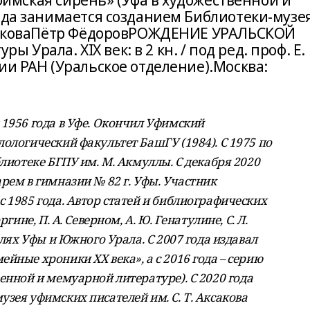
«Уфимская сирень» (Уфа в художественной и
ода занимается созданием Библиотеки-музе
АксаковаПётр ФёдоровРОЖДЕНИЕ УРАЛЬСКОЙ
рала. ХIХ век: в 2 кн. / под ред. проф. Е. 
ии РАН (Уральское отделение).Москва:
 1956 года в Уфе. Окончил Уфимский
ологический факультет БашГУ (1984). С 1975 по
блиотеке БГПУ им. М. Акмуллы. С декабря 2020
рем в гимназии № 82 г. Уфы. Участник
 1985 года. Автор статей и библиографических
гине, П. А. Северном, А. Ю. Генатулине, С. Л.
елях Уфы и Южного Урала. С 2007 года издавал
йные хроники ХХ века», а с 2016 года – серию
енной и мемуарной литературе). С 2020 года
зея уфимских писателей им. С. Т. Аксакова