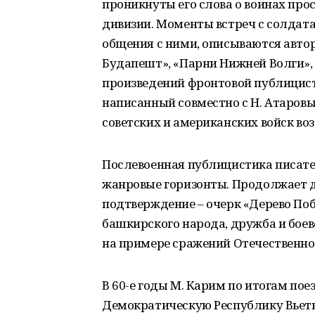
проникнуты его слова о воинах пр
дивизии. Моменты встреч с солдат
общения с ними, описываются автор
Будапешт», «Парни Нижней Волги», 
произведений фронтовой публицист
написанный совместно с Н. Атаровы
советских и американских войск воз
Послевоенная публицистика писате
жанровые горизонты. Продолжает д
подтверждение – очерк «Дерево По
башкирского народа, дружба и боев
на примере сражений Отечественной
В 60-е годы М. Карим по итогам пое
Демократическую Республику Вьетн