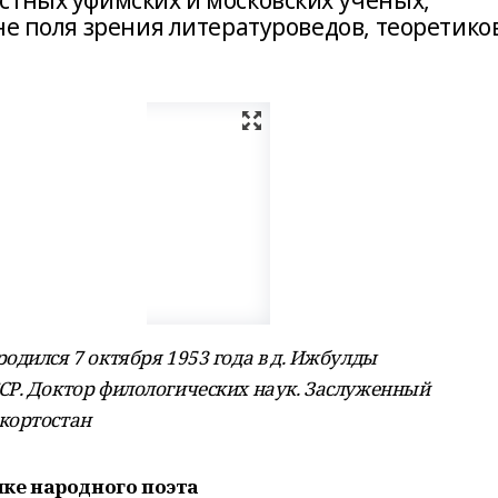
стных уфимских и московских ученых,
не поля зрения литературоведов, теоретико
одился 7 октября 1953 года в д. Ижбулды
СР. Доктор филологических наук. Заслуженный
кортостан
ке народного поэта