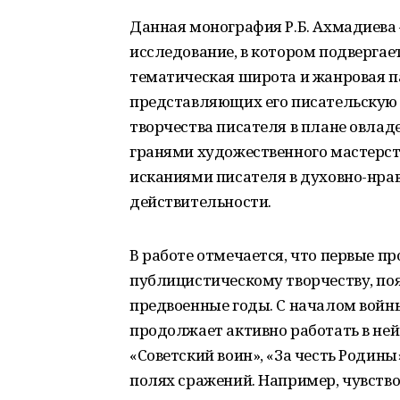
Данная монография Р.Б. Ахмадиева
исследование, в котором подверга
тематическая широта и жанровая п
представляющих его писательскую 
творчества писателя в плане овла
гранями художественного мастерств
исканиями писателя в духовно-нрав
действительности.
В работе отмечается, что первые п
публицистическому творчеству, поя
предвоенные годы. С началом войны
продолжает активно работать в ней
«Советский воин», «За честь Родины
полях сражений. Например, чувств