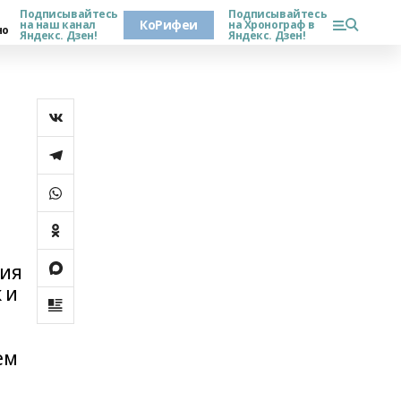
Подписывайтесь
Подписывайтесь
КоРифеи
на наш канал
на Хронограф в
но
Яндекс. Дзен!
Яндекс. Дзен!
фия
 и
ем