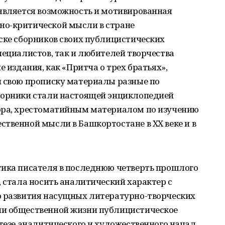
оявляется возможность и мотивированная
но-критической мысли в стране
ске сборников своих публицистических
пециалистов, так и любителей творчества
е издания, как «Притча о трех братьях»,
и свою прописку материалы разные по
борники стали настоящей энциклопедией
ора, хрестоматийным материалом по изучению
твенной мысли в Башкортостане в XX веке и в
тика писателя в последнюю четверть прошлого
, стала носить аналитический характер с
о развития насущных литературно-творческих
ии общественной жизни публицистическое
нтезе аналитического и художественного начал,