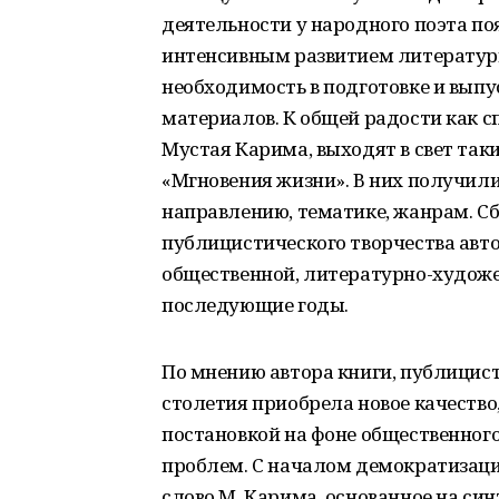
деятельности у народного поэта п
интенсивным развитием литератур
необходимость в подготовке и выпу
материалов. К общей радости как с
Мустая Карима, выходят в свет таки
«Мгновения жизни». В них получил
направлению, тематике, жанрам. С
публицистического творчества авт
общественной, литературно-художес
последующие годы.
По мнению автора книги, публицис
столетия приобрела новое качество
постановкой на фоне общественног
проблем. С началом демократизац
слово М. Карима, основанное на си