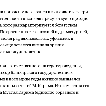
а широк и многогранен и включает всех три
еятельности писателя присутствует еще одно
, которая характеризуется богатством
По сравнению с его поэзией и драматургией,
 монографиях известных уфимских и
се еще остается вне поля зрения
актиков журналистики.
тории отечественного литературоведения,
ессор Башкирского государственного
ев в последние годы активно занимался
ованных статей М. Карима. Итогом стала его
а Мустая Карима (единство образного и