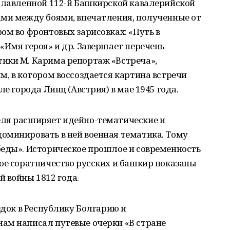
ославленной 112-й Башкирской кавалерийской
ами между боями, впечатления, полученные от
ом во фронтовых зарисовках: «Путь в
«Имя героя» и др. Завершает перечень
ики М. Карима репортаж «Встреча»,
м, в котором воссоздается картина встречи
ле города Линц (Австрия) в мае 1945 года.
ля расширяет идейно-тематические и
оминировать в ней военная тематика. Тому
беды». Историческое прошлое и современность
ое соратничество русских и башкир показаны
 войны 1812 года.
здок в Республику Болгарию и
ам написал путевые очерки «В стране