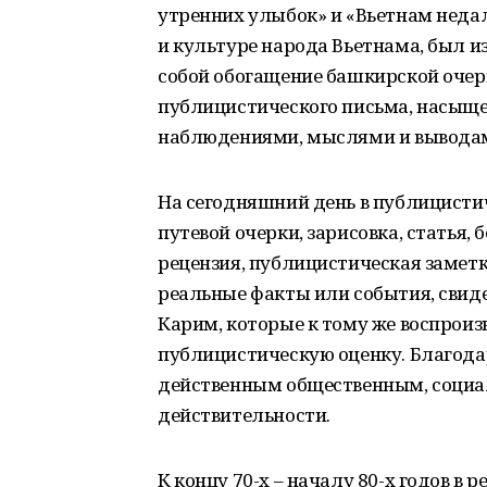
утренних улыбок» и «Вьетнам недале
и культуре народа Вьетнама, был и
собой обогащение башкирской оче
публицистического письма, насыще
наблюдениями, мыслями и выводам
На сегодняшний день в публицисти
путевой очерки, зарисовка, статья, 
рецензия, публицистическая заметк
реальные факты или события, свид
Карим, которые к тому же воспроиз
публицистическую оценку. Благода
действенным общественным, социа
действительности.
К концу 70-х – началу 80-х годов в