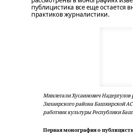
рассмотрены в монографиях изве
публицистика все еще остается в
практиков журналистики.
Минлегали Хусаинович Надергулов р
Зилаирского района Башкирской АС
работник культуры Республики Баш
Первая монография о публицисти