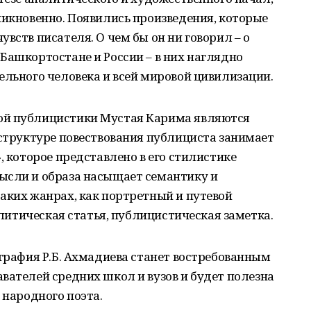
никновенно. Появились произведения, которые
вств писателя. О чем бы он ни говорил – о
Башкортостане и России – в них наглядно
ельного человека и всей мировой цивилизации.
ой публицистики Мустая Карима являются
 структуре повествования публициста занимает
, которое представлено в его стилистике
ысли и образа насыщает семантику и
аких жанрах, как портретный и путевой
налитическая статья, публицистическая заметка.
ография Р.Б. Ахмадиева станет востребованным
вателей средних школ и вузов и будет полезна
 народного поэта.