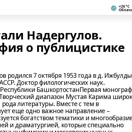
+26 °С
Облач
гали Надергулов.
фия о публицистике
а
 родился 7 октября 1953 года в д. Ижбулды
АССР. Доктор филологических наук.
 Республики БашкортостанПервая моногра
 Творческий диапазон Мустая Карима широк
 рода литературы. Вместе с тем в
вует еще одно важное направление –
изуется богатством тематики и многообрази
ией и драматургией, которые специально