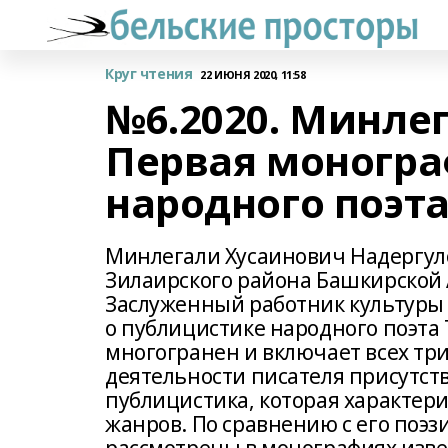
Круг чтения
22 ИЮНЯ 2020, 11:58
№6.2020. Минле
Первая моногра
народного поэт
Минлегали Хусаинович Надергулов
Зилаирского района Башкирской 
Заслуженный работник культуры
о публицистике народного поэта
многогранен и включает всех три
деятельности писателя присутст
публицистика, которая характер
жанров. По сравнению с его поэз