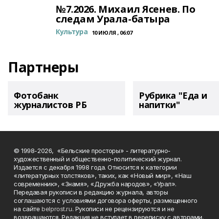
№7.2026. Михаил Ясенев. По
следам Урала-батыра
Культура
10 ИЮЛЯ , 06:07
Партнеры
Фотобанк
Рубрика "Еда и
журналистов РБ
напитки"
© 1998-2026, «Бельские просторы» - литературно-
художественный и общественно-политический журнал.
Издается с декабря 1998 года. Относится к категории
«литературных толстяков», таких, как «Новый мир», «Наш
современник», «Знамя», «Дружба народов», «Урал».
Передавая рукописи в редакцию журнала, авторы
соглашаются с условиями договора оферты, размещенного
на сайте
belprost.ru
. Рукописи не рецензируются и не
возвращаются. Редакция не вступает в переписку с авторами.