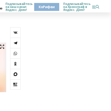
Подписывайтесь
Подписывайтесь
КоРифеи
на наш канал
на Хронограф в
но
Яндекс. Дзен!
Яндекс. Дзен!