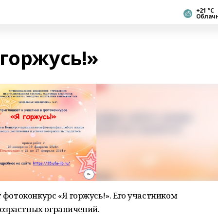
+21 °С
Облач
горжусь!»
 фотоконкурс «Я горжусь!». Его участником
озрастных ограничений.