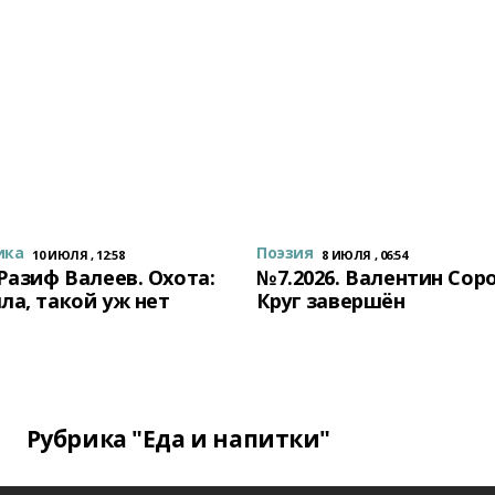
ика
Поэзия
10 ИЮЛЯ , 12:58
8 ИЮЛЯ , 06:54
 Разиф Валеев. Охота:
№7.2026. Валентин Сор
ла, такой уж нет
Круг завершён
Рубрика "Еда и напитки"