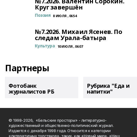
№7.2026. Валентин Сорокин.
Круг завершён
Поэзия
8 ИЮЛЯ , 06:54
№7.2026. Михаил Ясенев. По
следам Урала-батыра
Культура
10 ИЮЛЯ , 06:07
Партнеры
Фотобанк
Рубрика "Еда и
журналистов РБ
напитки"
© 1998-2026, «Бельские просторы» - литературно-
художественный и общественно-политический журнал.
Издается с декабря 1998 года. Относится к категории
«литературных толстяков», таких, как «Новый мир», «Наш