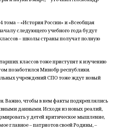
 тома – «История России» и «Всеобщая
К началу следующего учебного года будут
 классов – школы страны получат полную
тарших классов тоже приступят к изучению
этом позаботился Минобр республики.
ельных учреждений СПО тоже ждут новый
ен. Важно, чтобы в нем факты подкреплялись
вными данными. Исходя из новых реалий,
ормировать у детей критическое мышление,
е главное – патриотов своей Родины, –