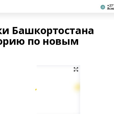
+27 
Ясн
ки Башкортостана
торию по новым