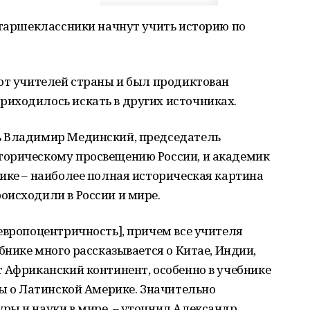
старшеклассники начнут учить историю по
 от учителей страны и был продиктован
иходилось искать в других источниках.
ь Владимир Мединский, председатель
торическому просвещению России, и академик
ике – наиболее полная историческая картина
оисходили в России и мире.
европоцентричность], причем все учителя
бнике много рассказывается о Китае, Индии,
 Африканский континент, особенно в учебнике
лы о Латинской Америке. Значительно
ры и науки в мире, – уточнил Александр