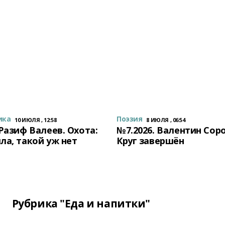
ика
Поэзия
10 ИЮЛЯ , 12:58
8 ИЮЛЯ , 06:54
 Разиф Валеев. Охота:
№7.2026. Валентин Сор
ла, такой уж нет
Круг завершён
Рубрика "Еда и напитки"