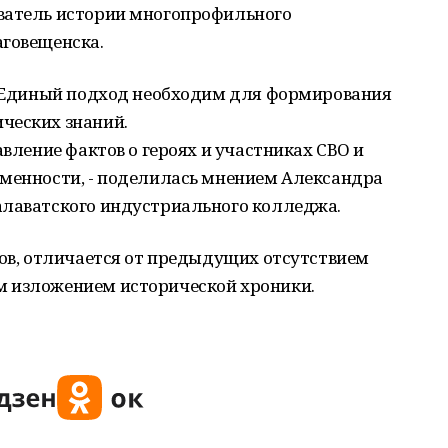
ватель истории многопрофильного
аговещенска.
н. Единый подход необходим для формирования
ческих знаний.
авление фактов о героях и участниках СВО и
еменности, - поделилась мнением Александра
алаватского индустриального колледжа.
ров, отличается от предыдущих отсутствием
м изложением исторической хроники.