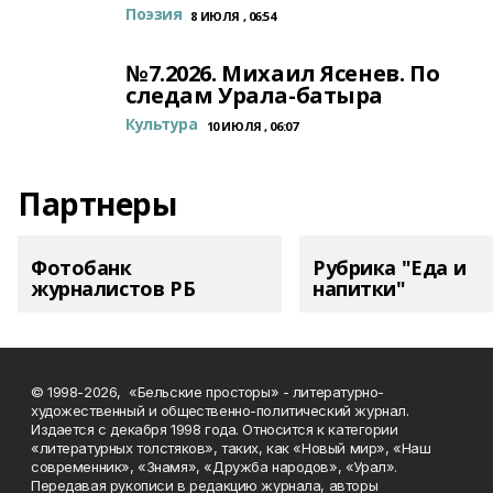
Поэзия
8 ИЮЛЯ , 06:54
№7.2026. Михаил Ясенев. По
следам Урала-батыра
Культура
10 ИЮЛЯ , 06:07
Партнеры
Фотобанк
Рубрика "Еда и
журналистов РБ
напитки"
© 1998-2026, «Бельские просторы» - литературно-
художественный и общественно-политический журнал.
Издается с декабря 1998 года. Относится к категории
«литературных толстяков», таких, как «Новый мир», «Наш
современник», «Знамя», «Дружба народов», «Урал».
Передавая рукописи в редакцию журнала, авторы