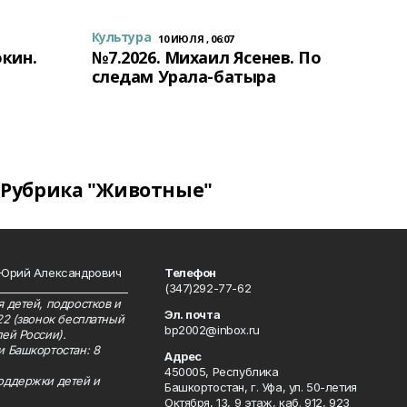
Культура
10 ИЮЛЯ , 06:07
окин.
№7.2026. Михаил Ясенев. По
следам Урала-батыра
Рубрика "Животные"
 Юрий Александрович
Телефон
__________________________
(347)292-77-62
 детей, подростков и
Эл. почта
22 (звонок бесплатный
bp2002@inbox.ru
ей России).
и Башкортостан: 8
Адрес
450005, Республика
оддержки детей и
Башкортостан, г. Уфа, ул. 50-летия
Октября, 13, 9 этаж, каб. 912, 923