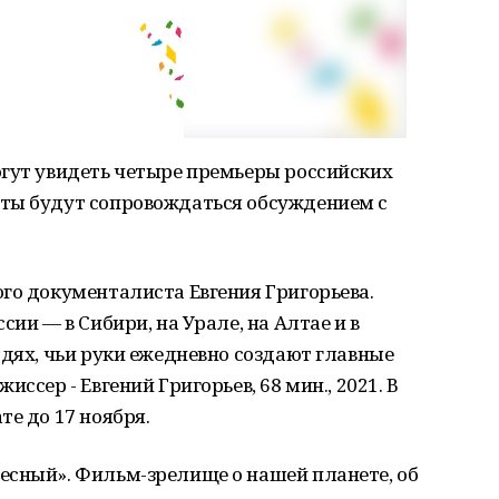
огут увидеть четыре премьеры российских
ты будут сопровождаться обсуждением с
го документалиста Евгения Григорьева.
сии — в Сибири, на Урале, на Алтае и в
юдях, чьи руки ежедневно создают главные
ссер - Евгений Григорьев, 68 мин., 2021. В
те до 17 ноября.
сный». Фильм-зрелище о нашей планете, об