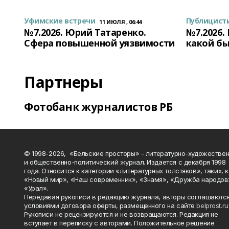
Уфимские встречи
Публицист
11 ИЮЛЯ , 06:44
№7.2026. Юрий Татаренко.
№7.2026.
Сфера повышенной уязвимости
какой бы
Партнеры
Фотобанк журналистов РБ
© 1998-2026, «Бельские просторы» - литературно-художестве
и общественно-политический журнал. Издается с декабря 1998
года. Относится к категории «литературных толстяков», таких, 
«Новый мир», «Наш современник», «Знамя», «Дружба народов
«Урал».
Передавая рукописи в редакцию журнала, авторы соглашаются
условиями договора оферты, размещенного на сайте
belprost.ru
Рукописи не рецензируются и не возвращаются. Редакция не
вступает в переписку с авторами. Положительное решение