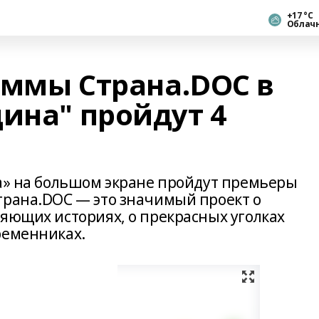
+17 °С
Облач
аммы Страна.DOC в
ина" пройдут 4
на» на большом экране пройдут премьеры
трана.DOC — это значимый проект о
ляющих историях, о прекрасных уголках
ременниках.