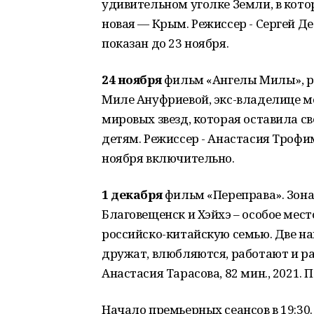
удивительном уголке Земли, в кото
новая — Крым. Режиссер - Сергей Де
показан до 23 ноября.
24 ноября
фильм «Ангелы Милы», р
Миле Ануфриевой, экс-владелице мо
мировых звезд, которая оставила с
детям. Режиссер - Анастасия Трофим
ноября включительно.
1 декабря
фильм «Переправа». Зона 
Благовещенск и Хэйхэ – особое ме
российско-китайскую семью. Две на
дружат, влюбляются, работают и ра
Анастасия Тарасова, 82 мин., 2021.
Начало премьерных сеансов в 19:30.