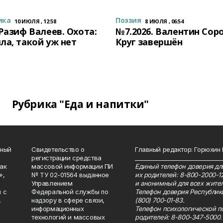
ика
Поэзия
10 ИЮЛЯ , 12:58
8 ИЮЛЯ , 06:54
 Разиф Валеев. Охота:
№7.2026. Валентин Сор
ла, такой уж нет
Круг завершён
Рубрика "Еда и напитки"
нный
Свидетельство о
Главный редактор: Горюхин
регистрации средства
_______________________________
как
массовой информации ПИ
Единый телефон доверия для
»,
№ ТУ 02-01564 выданное
их родителей: 8-800-2000-1
Управлением
и анонимный для всех жител
 с
Федеральной службы по
Телефон доверия Республик
.
надзору в сфере связи,
(800) 700-01-83.
информационных
Телефон психологической п
технологий и массовых
родителей: 8-800-347-5000.