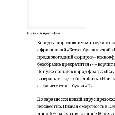
После «О» идет «Пи»?
Вслед за поразившим мир «уханьск
африканский «Бета», бразильский «
предновогодний сюрприз – южноафр
безобразие прекратится?» – ворчи
Вот уже пошли в народ фразы: «Всё, 
возвращается,чтобы добить. «Или, к
алфавите стоит буква «П»…
По заразности новый вирус превосх
неизвестно. Низкая смертность в Юж
лишь 5% населения старше 60 лет, п