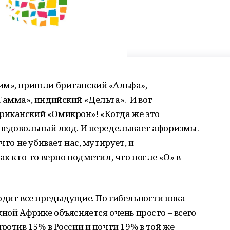
им», пришли британский «Альфа»,
Гамма», индийский «Дельта». И вот
иканский «Омикрон»! «Когда же это
т недовольный люд. И переделывает афоризмы.
что не убивает нас, мутирует, и
ак кто-то верно подметил, что после «О» в
одит все предыдущие. По гибельности пока
ной Африке объясняется очень просто – всего
ротив 15% в России и почти 19% в той же