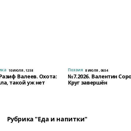
ика
Поэзия
10 ИЮЛЯ , 12:58
8 ИЮЛЯ , 06:54
 Разиф Валеев. Охота:
№7.2026. Валентин Сор
ла, такой уж нет
Круг завершён
Рубрика "Еда и напитки"