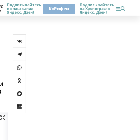
Подписывайтесь
Подписывайтесь
°С
КоРифеи
на наш канал
на Хронограф в
о
Яндекс. Дзен!
Яндекс. Дзен!
и
в