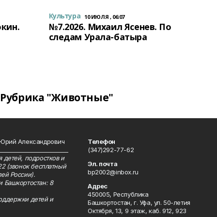
Культура
10 ИЮЛЯ , 06:07
окин.
№7.2026. Михаил Ясенев. По
следам Урала-батыра
Рубрика "Животные"
 Юрий Александрович
Телефон
__________________________
(347)292-77-62
 детей, подростков и
Эл. почта
22 (звонок бесплатный
bp2002@inbox.ru
ей России).
и Башкортостан: 8
Адрес
450005, Республика
оддержки детей и
Башкортостан, г. Уфа, ул. 50-летия
Октября, 13, 9 этаж, каб. 912, 923