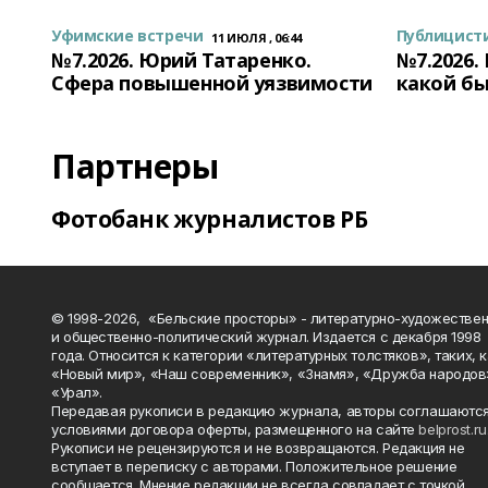
Уфимские встречи
Публицист
11 ИЮЛЯ , 06:44
№7.2026. Юрий Татаренко.
№7.2026.
Сфера повышенной уязвимости
какой бы
Партнеры
Фотобанк журналистов РБ
© 1998-2026, «Бельские просторы» - литературно-художестве
и общественно-политический журнал. Издается с декабря 1998
года. Относится к категории «литературных толстяков», таких, 
«Новый мир», «Наш современник», «Знамя», «Дружба народов
«Урал».
Передавая рукописи в редакцию журнала, авторы соглашаются
условиями договора оферты, размещенного на сайте
belprost.ru
Рукописи не рецензируются и не возвращаются. Редакция не
вступает в переписку с авторами. Положительное решение
сообщается. Мнение редакции не всегда совпадает с точкой