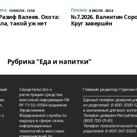
ика
Поэзия
10 ИЮЛЯ , 12:58
8 ИЮЛЯ , 06:54
 Разиф Валеев. Охота:
№7.2026. Валентин Сор
ла, такой уж нет
Круг завершён
Рубрика "Еда и напитки"
нный
Свидетельство о
Главный редактор: Горюхин
регистрации средства
_______________________________
как
массовой информации ПИ
Единый телефон доверия для
»,
№ ТУ 02-01564 выданное
их родителей: 8-800-2000-1
Управлением
и анонимный для всех жител
 с
Федеральной службы по
Телефон доверия Республик
.
надзору в сфере связи,
(800) 700-01-83.
информационных
Телефон психологической п
технологий и массовых
родителей: 8-800-347-5000.
коммуникаций по