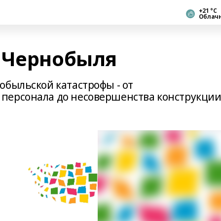
+21 °С
Облач
 Чернобыля
обыльской катастрофы - от
персонала до несовершенства конструкци