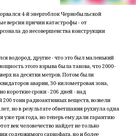
 взорвался 4-й энергоблок Чернобыльской
ые версии причин катастрофы - от
рсонала до несовершенства конструкции
лся водород, другие - что это был маленький
мощность этого взрыва была такова, что 2000-
верх на десятки метров. Потом были
квидаторов аварии, 30-километровая зона,
о короткие сроки - 206 дней - над
 200 тонн радиоактивных веществ, возвели
 лет, но в результате обветшания рухнула одна
ся уже три года, но теперь ему дали гарантию
 этот век человечество найдет не только
ии содержимого саркофага, но и более