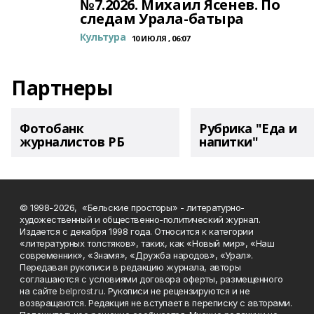
№7.2026. Михаил Ясенев. По
следам Урала-батыра
Культура
10 ИЮЛЯ , 06:07
Партнеры
Фотобанк
Рубрика "Еда и
журналистов РБ
напитки"
© 1998-2026, «Бельские просторы» - литературно-
художественный и общественно-политический журнал.
Издается с декабря 1998 года. Относится к категории
«литературных толстяков», таких, как «Новый мир», «Наш
современник», «Знамя», «Дружба народов», «Урал».
Передавая рукописи в редакцию журнала, авторы
соглашаются с условиями договора оферты, размещенного
на сайте
belprost.ru
. Рукописи не рецензируются и не
возвращаются. Редакция не вступает в переписку с авторами.