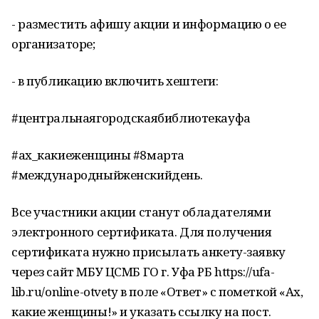
- разместить афишу акции и информацию о ее
организаторе;
- в публикацию включить хештеги:
#центральнаягородскаябиблиотекауфа
#ах_какиеженщины #8марта
#международныйженскийдень.
Все участники акции станут обладателями
электронного сертификата. Для получения
сертификата нужно присылать анкету-заявку
через сайт МБУ ЦСМБ ГО г. Уфа РБ https://ufa-
lib.ru/online-otvety в поле «Ответ» с пометкой «Ах,
какие женщины!» и указать ссылку на пост.