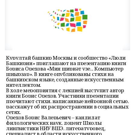
Курултай башкир Москвы и сообщество «Люди
Башкирии» приглашают на презентацию книги
Бориса Орехова «Мин шиғриәт үҙе... Компьютер
шиғырҙар». В книге опубликованы стихи на
башкирском языке, созданные искусственным
интеллектом.
В ходе мероприятия с лекцией выступит автор
книги Борис Орехов. Участники презентации
прочитают стихи, написанные нейронной сетью,
расскажут об их распространении в социальных
сетях.
Орехов Борис Валерьевич – кандидат
филологических наук, доцент Школы
лингвистики НИУ ВШЭ, литературовед,
специалист в области искусственного