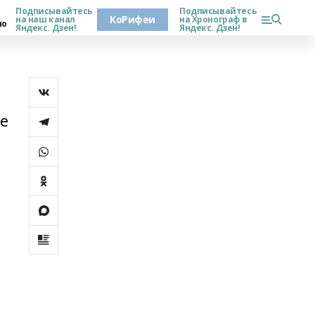
Подписывайтесь
Подписывайтесь
КоРифеи
на наш канал
на Хронограф в
но
Яндекс. Дзен!
Яндекс. Дзен!
ие