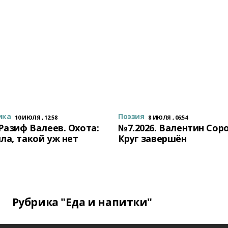
ика
Поэзия
10 ИЮЛЯ , 12:58
8 ИЮЛЯ , 06:54
 Разиф Валеев. Охота:
№7.2026. Валентин Сор
ла, такой уж нет
Круг завершён
Рубрика "Еда и напитки"