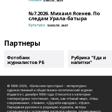
8 ИЮЛЯ , 06:54
№7.2026. Михаил Ясенев. По
следам Урала-батыра
Культура
10 ИЮЛЯ , 06:07
Партнеры
Фотобанк
Рубрика "Еда и
журналистов РБ
напитки"
© 1998-2026, «Бельские просторы» - литературно-
художественный и общественно-политический журнал.
Издается с декабря 1998 года. Относится к категории
«литературных толстяков», таких, как «Новый мир», «Наш
современник», «Знамя», «Дружба народов», «Урал».
Передавая рукописи в редакцию журнала, авторы
соглашаются с условиями договора оферты, размещенного