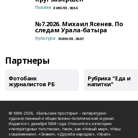
Поэзия
8 ИЮЛЯ , 06:54
№7.2026. Михаил Ясенев. По
следам Урала-батыра
Культура
10 ИЮЛЯ , 06:07
Партнеры
Фотобанк
Рубрика "Еда и
журналистов РБ
напитки"
© 1998-2026, «Бельские просторы» - литературно-
художественный и общественно-политический журнал.
Издается с декабря 1998 года. Относится к категории
«литературных толстяков», таких, как «Новый мир», «Наш
современник», «Знамя», «Дружба народов», «Урал».