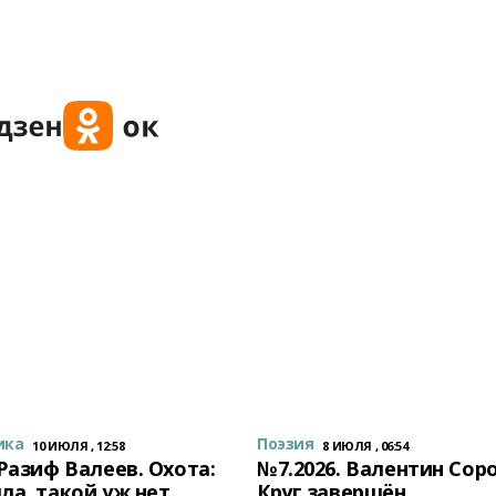
ика
Поэзия
10 ИЮЛЯ , 12:58
8 ИЮЛЯ , 06:54
 Разиф Валеев. Охота:
№7.2026. Валентин Сор
ла, такой уж нет
Круг завершён