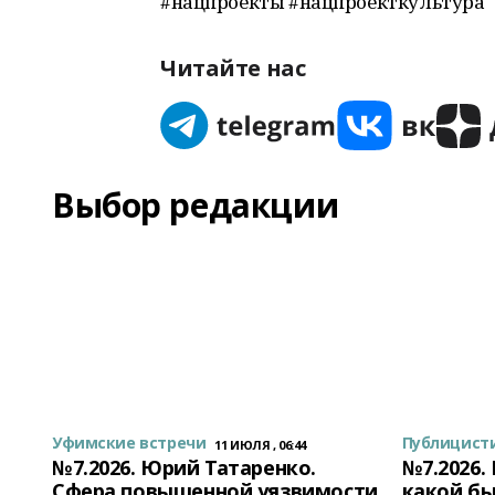
#нацпроекты #нацпроекткультура
Читайте нас
Выбор редакции
Уфимские встречи
Публицист
11 ИЮЛЯ , 06:44
№7.2026. Юрий Татаренко.
№7.2026.
Сфера повышенной уязвимости
какой бы