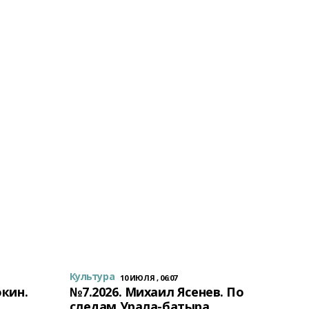
Культура
10 ИЮЛЯ , 06:07
окин.
№7.2026. Михаил Ясенев. По
следам Урала-батыра