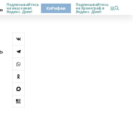
Подписывайтесь
Подписывайтесь
КоРифеи
на наш канал
на Хронограф в
но
Яндекс. Дзен!
Яндекс. Дзен!
ь