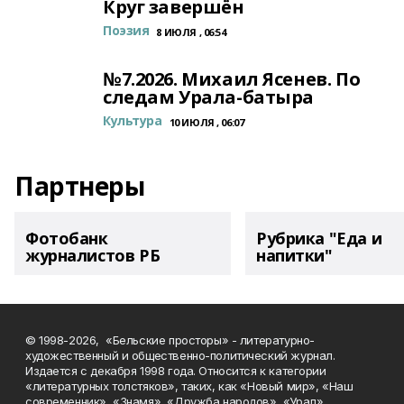
Круг завершён
Поэзия
8 ИЮЛЯ , 06:54
№7.2026. Михаил Ясенев. По
следам Урала-батыра
Культура
10 ИЮЛЯ , 06:07
Партнеры
Фотобанк
Рубрика "Еда и
журналистов РБ
напитки"
© 1998-2026, «Бельские просторы» - литературно-
художественный и общественно-политический журнал.
Издается с декабря 1998 года. Относится к категории
«литературных толстяков», таких, как «Новый мир», «Наш
современник», «Знамя», «Дружба народов», «Урал».