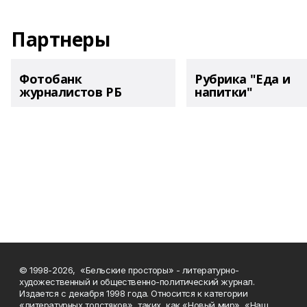
Партнеры
Фотобанк
Рубрика "Еда и
журналистов РБ
напитки"
© 1998-2026, «Бельские просторы» - литературно-
художественный и общественно-политический журнал.
Издается с декабря 1998 года. Относится к категории
«литературных толстяков», таких, как «Новый мир», «Наш