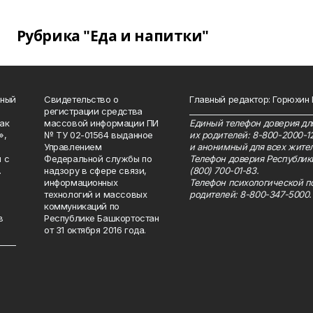
Рубрика "Еда и напитки"
нный
Свидетельство о
Главный редактор: Горюхин
регистрации средства
_______________________________
как
массовой информации ПИ
Единый телефон доверия для
»,
№ ТУ 02-01564 выданное
их родителей: 8-800-2000-1
Управлением
и анонимный для всех жител
 с
Федеральной службы по
Телефон доверия Республик
.
надзору в сфере связи,
(800) 700-01-83.
информационных
Телефон психологической п
технологий и массовых
родителей: 8-800-347-5000.
коммуникаций по
в
Республике Башкортостан
от 31 октября 2016 года.
_____