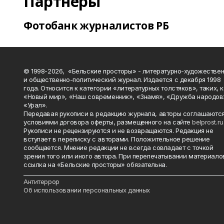
Партнеры
Фотобанк журналистов РБ
© 1998-2026, «Бельские просторы» - литературно-художестве
и общественно-политический журнал. Издается с декабря 1998
года. Относится к категории «литературных толстяков», таких, 
«Новый мир», «Наш современник», «Знамя», «Дружба народов
«Урал».
Передавая рукописи в редакцию журнала, авторы соглашаются
условиями договора оферты, размещенного на сайте
belprost.ru
Рукописи не рецензируются и не возвращаются. Редакция не
вступает в переписку с авторами. Положительное решение
сообщается. Мнение редакции не всегда совпадает с точкой
зрения того или иного автора. При перепечатывании материало
ссылка на «Бельские просторы» обязательна.
_______________________________________________________________________
Антитеррор
Об использовании персональных данных