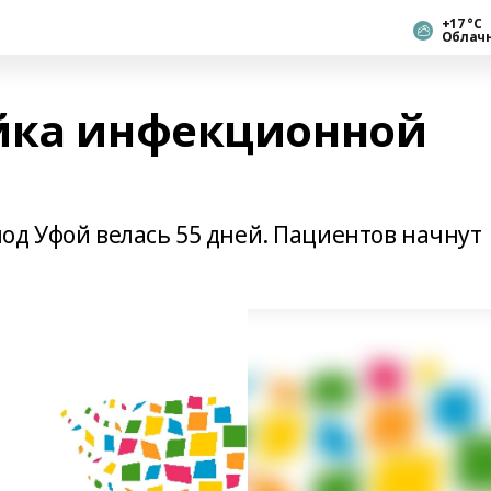
+17 °С
Облач
йка инфекционной
од Уфой велась 55 дней. Пациентов начнут