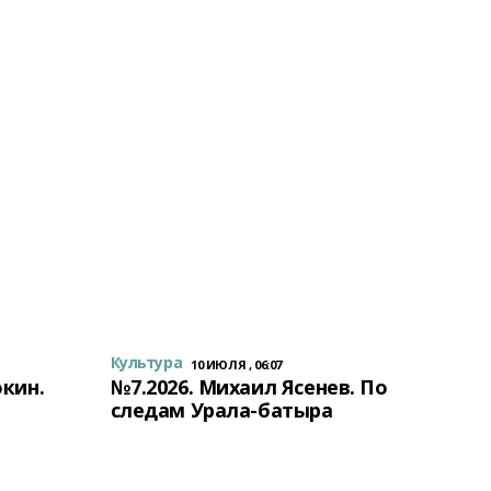
Культура
10 ИЮЛЯ , 06:07
окин.
№7.2026. Михаил Ясенев. По
следам Урала-батыра