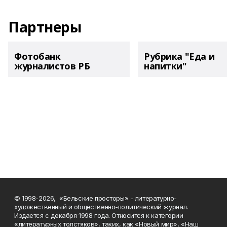
Партнеры
Фотобанк
Рубрика "Еда и
журналистов РБ
напитки"
© 1998-2026, «Бельские просторы» - литературно-
художественный и общественно-политический журнал.
Издается с декабря 1998 года. Относится к категории
«литературных толстяков», таких, как «Новый мир», «Наш