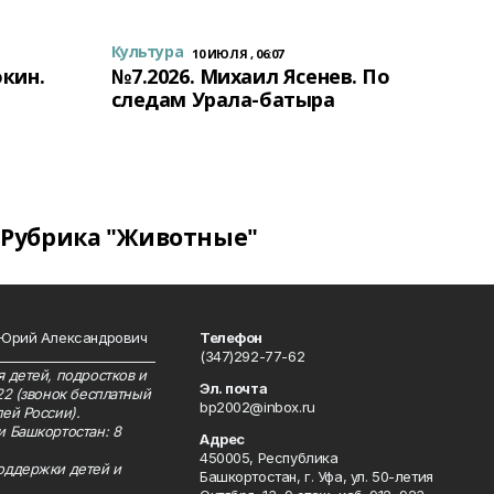
Культура
10 ИЮЛЯ , 06:07
окин.
№7.2026. Михаил Ясенев. По
следам Урала-батыра
Рубрика "Животные"
 Юрий Александрович
Телефон
__________________________
(347)292-77-62
 детей, подростков и
Эл. почта
22 (звонок бесплатный
bp2002@inbox.ru
ей России).
и Башкортостан: 8
Адрес
450005, Республика
оддержки детей и
Башкортостан, г. Уфа, ул. 50-летия