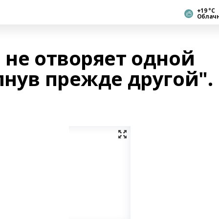
+19 °С
Облач
 не отворяет одной
пнув прежде другой".