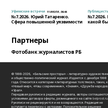
Уфимские встречи
Публицист
11 ИЮЛЯ , 06:44
№7.2026. Юрий Татаренко.
№7.2026.
Сфера повышенной уязвимости
какой бы
Партнеры
Фотобанк журналистов РБ
© 1998-2026, «Бельские просторы» - литературно-художестве
и общественно-политический журнал. Издается с декабря 1998
года. Относится к категории «литературных толстяков», таких, 
«Новый мир», «Наш современник», «Знамя», «Дружба народов
«Урал».
Передавая рукописи в редакцию журнала, авторы соглашаются
условиями договора оферты, размещенного на сайте
belprost.ru
Рукописи не рецензируются и не возвращаются. Редакция не
вступает в переписку с авторами. Положительное решение