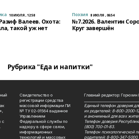
ика
Поэзия
10 ИЮЛЯ , 12:58
8 ИЮЛЯ , 06:54
 Разиф Валеев. Охота:
№7.2026. Валентин Сор
ла, такой уж нет
Круг завершён
Рубрика "Еда и напитки"
нный
Свидетельство о
Главный редактор: Горюхин
регистрации средства
_______________________________
как
массовой информации ПИ
Единый телефон доверия для
»,
№ ТУ 02-01564 выданное
их родителей: 8-800-2000-1
Управлением
и анонимный для всех жител
 с
Федеральной службы по
Телефон доверия Республик
.
надзору в сфере связи,
(800) 700-01-83.
информационных
Телефон психологической п
технологий и массовых
родителей: 8-800-347-5000.