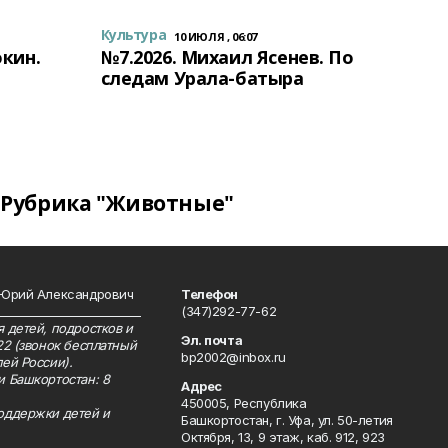
Культура
10 ИЮЛЯ , 06:07
окин.
№7.2026. Михаил Ясенев. По
следам Урала-батыра
Рубрика "Животные"
 Юрий Александрович
Телефон
__________________________
(347)292-77-62
 детей, подростков и
Эл. почта
22 (звонок бесплатный
bp2002@inbox.ru
ей России).
и Башкортостан: 8
Адрес
450005, Республика
оддержки детей и
Башкортостан, г. Уфа, ул. 50-летия
Октября, 13, 9 этаж, каб. 912, 923