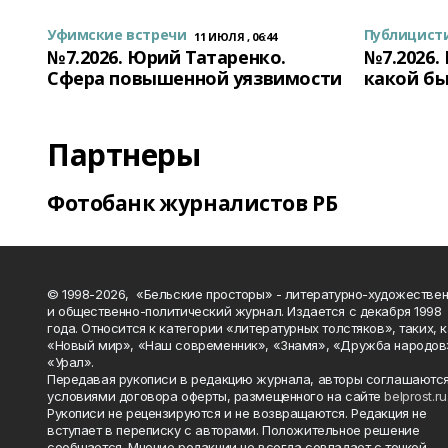
Уфимские встречи
Публицист
11 ИЮЛЯ , 06:44
№7.2026. Юрий Татаренко.
№7.2026.
Сфера повышенной уязвимости
какой бы
Партнеры
Фотобанк журналистов РБ
© 1998-2026, «Бельские просторы» - литературно-художестве
и общественно-политический журнал. Издается с декабря 1998
года. Относится к категории «литературных толстяков», таких, 
«Новый мир», «Наш современник», «Знамя», «Дружба народов
«Урал».
Передавая рукописи в редакцию журнала, авторы соглашаются
условиями договора оферты, размещенного на сайте
belprost.ru
Рукописи не рецензируются и не возвращаются. Редакция не
вступает в переписку с авторами. Положительное решение
сообщается. Мнение редакции не всегда совпадает с точкой