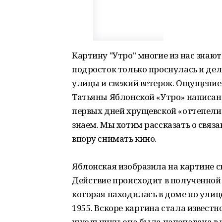
Картину "Утро" многие из нас знают
подросток только проснулась и дел
улицы и свежий ветерок. Ощущение 
Татьяны Яблонской «Утро» написана
первых дней хрущевской «оттепели
знаем. Мы хотим рассказать о связа
впору снимать кино.
Яблонская изобразила на картине св
Действие происходит в полученной 
которая находилась в доме по улице
1955. Вскоре картина стала известн
школьнику: она была напечатана в 