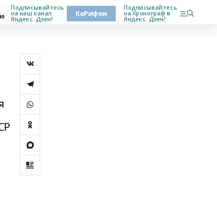
Подписывайтесь
Подписывайтесь
КоРифеи
на наш канал
на Хронограф в
но
Яндекс. Дзен!
Яндекс. Дзен!
я
СР