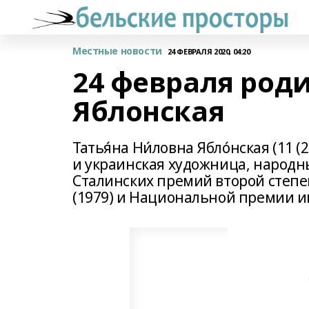
Местные новости
24 ФЕВРАЛЯ 2020, 04:20
24 февраля роди
Яблонская
Татья́на Ни́ловна Ябло́нская (11 
и украинская художница, народны
Сталинских премий второй степен
(1979) и Национальной премии им