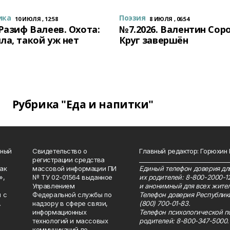
ика
Поэзия
10 ИЮЛЯ , 12:58
8 ИЮЛЯ , 06:54
 Разиф Валеев. Охота:
№7.2026. Валентин Сор
ла, такой уж нет
Круг завершён
Рубрика "Еда и напитки"
нный
Свидетельство о
Главный редактор: Горюхин
регистрации средства
_______________________________
как
массовой информации ПИ
Единый телефон доверия для
»,
№ ТУ 02-01564 выданное
их родителей: 8-800-2000-1
Управлением
и анонимный для всех жител
 с
Федеральной службы по
Телефон доверия Республик
.
надзору в сфере связи,
(800) 700-01-83.
информационных
Телефон психологической п
технологий и массовых
родителей: 8-800-347-5000.
коммуникаций по