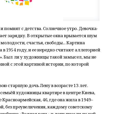
 и помнят с детства. Солнечное утро. Девочка-
ает зарядку. В открытые окна врывается шум
молодости, счастья, свободы... Картина
 в 1954 году, и ее нередко считают аллегорией
». Был ли у художницы такой замысел, мы не
нной с этой картиной истории, по которой
ою старшую дочь Лену в возрасте 13 лет.
семьёй художницы квартире в центре Киева,
 Красноармейская, 46, где она жила в 1949–
ой, без преувеличения, каждому советскому
учебнике «Родная речь» и дети писали по ней