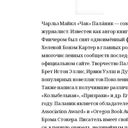
Чарльз Майкл «Чак» Пала́ник — со
журналист. Известен как автор кни
Финчером был снят одноимённый ф
Хеленой Бонэм Картер в главных ро
многочисленных сообществ последов
официальном сайте. Творчество Пал
Брет Истон Эллис, Ирвин Уэлш и Ду
популярных новеллистов Поколения
Также написал получившие различн
«Колыбельная», «Призраки» и др. Е
году. Паланик является обладателем
Association Award» и «Oregon Book
Брэма Стокера. Писатель имеет свой
ся, в первую очередь, нелинейным 