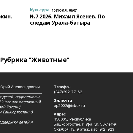
Культура
10 ИЮЛЯ , 06:07
окин.
№7.2026. Михаил Ясенев. По
следам Урала-батыра
Рубрика "Животные"
 Юрий Александрович
Телефон
__________________________
(347)292-77-62
 детей, подростков и
Эл. почта
22 (звонок бесплатный
bp2002@inbox.ru
ей России).
и Башкортостан: 8
Адрес
450005, Республика
оддержки детей и
Башкортостан, г. Уфа, ул. 50-летия
Октября, 13, 9 этаж, каб. 912, 923