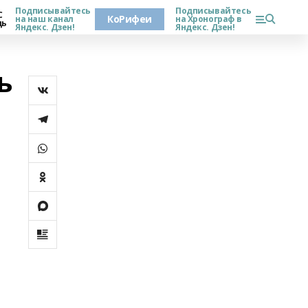
Подписывайтесь
Подписывайтесь
С
КоРифеи
на наш канал
на Хронограф в
дь
Яндекс. Дзен!
Яндекс. Дзен!
ь