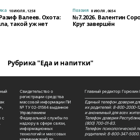
ика
Поэзия
10 ИЮЛЯ , 12:58
8 ИЮЛЯ , 06:54
 Разиф Валеев. Охота:
№7.2026. Валентин Сор
ла, такой уж нет
Круг завершён
Рубрика "Еда и напитки"
нный
Свидетельство о
Главный редактор: Горюхин
регистрации средства
_______________________________
как
массовой информации ПИ
Единый телефон доверия для
»,
№ ТУ 02-01564 выданное
их родителей: 8-800-2000-1
Управлением
и анонимный для всех жител
 с
Федеральной службы по
Телефон доверия Республик
.
надзору в сфере связи,
(800) 700-01-83.
информационных
Телефон психологической п
технологий и массовых
родителей: 8-800-347-5000.
коммуникаций по