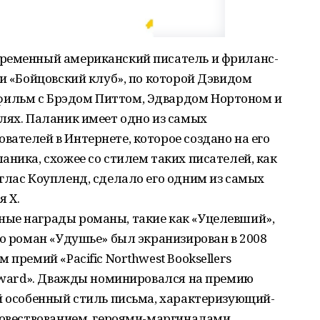
временный американский писатель и фриланс-
ги «Бойцовский клуб», по которой Дэвидом
ильм с Брэдом Питтом, Эдвардом Нортоном и
лях. Паланик имеет одно из самых
ателей в Интернете, которое создано на его
аника, схожее со стилем таких писателей, как
глас Коупленд, сделало его одним из самых
 X.
ые награды романы, такие как «Уцелевший»,
го роман «Удушье» был экранизирован в 2008
 премий «Pacific Northwest Booksellers
 Award». Дважды номинировался на премию
 особенный стиль письма, характе­ри­зу­ю­щий­
повествованием, героями-маргиналами,