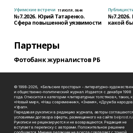
Уфимские встречи
Публицист
11 ИЮЛЯ , 06:44
№7.2026. Юрий Татаренко.
№7.2026.
Сфера повышенной уязвимости
какой бы
Партнеры
Фотобанк журналистов РБ
© 1998-2026, «Бельские просторы» - литературно-художестве
и общественно-политический журнал. Издается с декабря 1998
года. Относится к категории «литературных толстяков», таких, 
«Новый мир», «Наш современник», «Знамя», «Дружба народов
«Урал».
Передавая рукописи в редакцию журнала, авторы соглашаются
условиями договора оферты, размещенного на сайте
belprost.ru
Рукописи не рецензируются и не возвращаются. Редакция не
вступает в переписку с авторами. Положительное решение
сообщается. Мнение редакции не всегда совпадает с точкой