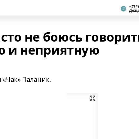
+27 °
Дож
осто не боюсь говорит
ю и неприятную
 «Чак» Паланик.