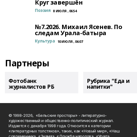
Круг завершён
Поэзия
8 ИЮЛЯ , 06:54
№7.2026. Михаил Ясенев. По
следам Урала-батыра
Культура
10 ИЮЛЯ , 06:07
Партнеры
Фотобанк
Рубрика "Еда и
журналистов РБ
напитки"
© 1998-2026, «Бельские просторы» - литературно-
художественный и общественно-политический журнал.
Издается с декабря 1998 года. Относится к категории
«литературных толстяков», таких, как «Новый мир», «Наш
современник», «Знамя», «Дружба народов», «Урал».