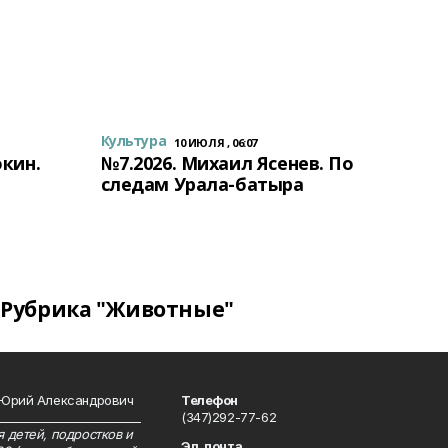
Культура
10 ИЮЛЯ , 06:07
окин.
№7.2026. Михаил Ясенев. По
следам Урала-батыра
Рубрика "Животные"
 Юрий Александрович
Телефон
__________________________
(347)292-77-62
 детей, подростков и
Эл. почта