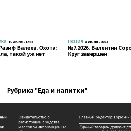
ика
Поэзия
10 ИЮЛЯ , 12:58
8 ИЮЛЯ , 06:54
 Разиф Валеев. Охота:
№7.2026. Валентин Сор
ла, такой уж нет
Круг завершён
Рубрика "Еда и напитки"
нный
Свидетельство о
Главный редактор: Горюхин
регистрации средства
_______________________________
как
массовой информации ПИ
Единый телефон доверия для