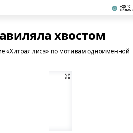
+25 °С
Облач
завиляла хвостом
 «Хитрая лиса» по мотивам одноименной