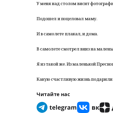
У меня над столом висит фотография
Подошел и поцеловал маму.
И в самолете плакал, и дома.
В самолете смотрел вниз на малень
Я из такой же. Из маленькой Пресно
Какую счастливую жизнь подарили
Читайте нас