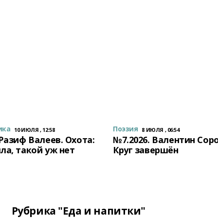
ика
Поэзия
10 ИЮЛЯ , 12:58
8 ИЮЛЯ , 06:54
 Разиф Валеев. Охота:
№7.2026. Валентин Сор
ла, такой уж нет
Круг завершён
Рубрика "Еда и напитки"