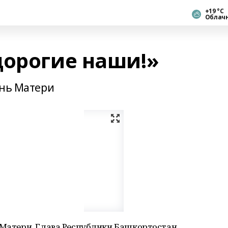
+19 °С
Облач
дорогие наши!»
ень Матери
 Матери. Глава Республики Башкортостан