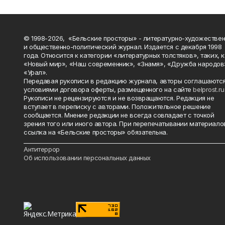
© 1998-2026, «Бельские просторы» - литературно-художестве
и общественно-политический журнал. Издается с декабря 1998
года. Относится к категории «литературных толстяков», таких, 
«Новый мир», «Наш современник», «Знамя», «Дружба народов
«Урал».
Передавая рукописи в редакцию журнала, авторы соглашаются
условиями договора оферты, размещенного на сайте
belprost.ru
Рукописи не рецензируются и не возвращаются. Редакция не
вступает в переписку с авторами. Положительное решение
сообщается. Мнение редакции не всегда совпадает с точкой
зрения того или иного автора. При перепечатывании материало
ссылка на «Бельские просторы» обязательна.
_______________________________________________________________________
Антитеррор
Об использовании персональных данных