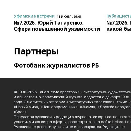
Уфимские встречи
Публицист
11 ИЮЛЯ , 06:44
№7.2026. Юрий Татаренко.
№7.2026.
Сфера повышенной уязвимости
какой бы
Партнеры
Фотобанк журналистов РБ
© 1998-2026, «Бельские просторы» - литературно-художестве
и общественно-политический журнал. Издается с декабря 1998
года. Относится к категории «литературных толстяков», таких, 
«Новый мир», «Наш современник», «Знамя», «Дружба народов
«Урал».
Передавая рукописи в редакцию журнала, авторы соглашаются
условиями договора оферты, размещенного на сайте
belprost.ru
Рукописи не рецензируются и не возвращаются. Редакция не