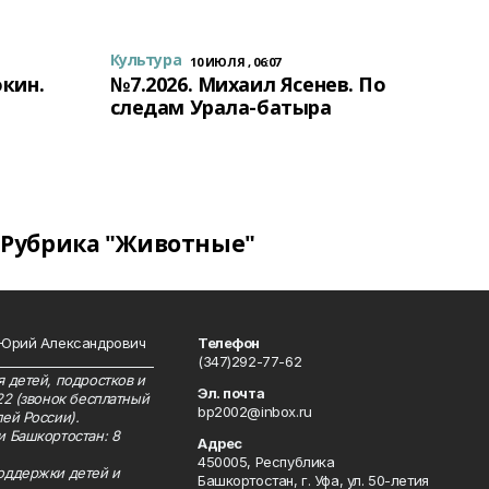
Культура
10 ИЮЛЯ , 06:07
окин.
№7.2026. Михаил Ясенев. По
следам Урала-батыра
Рубрика "Животные"
 Юрий Александрович
Телефон
__________________________
(347)292-77-62
 детей, подростков и
Эл. почта
22 (звонок бесплатный
bp2002@inbox.ru
ей России).
и Башкортостан: 8
Адрес
450005, Республика
оддержки детей и
Башкортостан, г. Уфа, ул. 50-летия