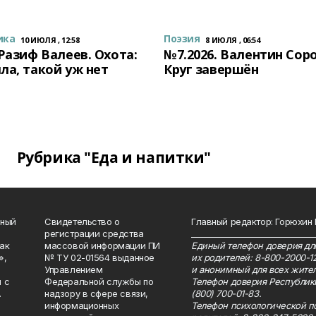
ика
Поэзия
10 ИЮЛЯ , 12:58
8 ИЮЛЯ , 06:54
 Разиф Валеев. Охота:
№7.2026. Валентин Сор
ла, такой уж нет
Круг завершён
Рубрика "Еда и напитки"
нный
Свидетельство о
Главный редактор: Горюхин
регистрации средства
_______________________________
как
массовой информации ПИ
Единый телефон доверия для
»,
№ ТУ 02-01564 выданное
их родителей: 8-800-2000-1
Управлением
и анонимный для всех жител
 с
Федеральной службы по
Телефон доверия Республик
.
надзору в сфере связи,
(800) 700-01-83.
информационных
Телефон психологической п