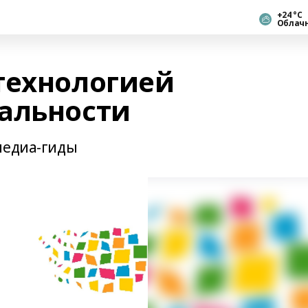
+24 °С
Облач
технологией
альности
медиа-гиды