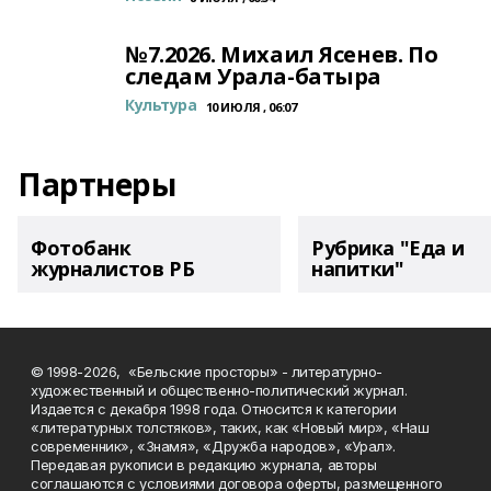
№7.2026. Михаил Ясенев. По
следам Урала-батыра
Культура
10 ИЮЛЯ , 06:07
Партнеры
Фотобанк
Рубрика "Еда и
журналистов РБ
напитки"
© 1998-2026, «Бельские просторы» - литературно-
художественный и общественно-политический журнал.
Издается с декабря 1998 года. Относится к категории
«литературных толстяков», таких, как «Новый мир», «Наш
современник», «Знамя», «Дружба народов», «Урал».
Передавая рукописи в редакцию журнала, авторы
соглашаются с условиями договора оферты, размещенного