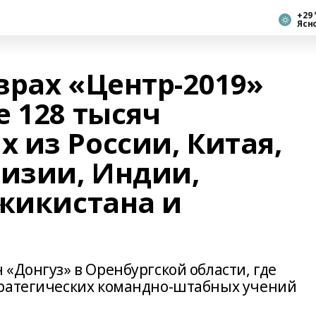
+29 
Ясн
врах «Центр-2019»
 128 тысяч
 из России, Китая,
гизии, Индии,
джикистана и
«Донгуз» в Оренбургской области, где
тратегических командно-штабных учений