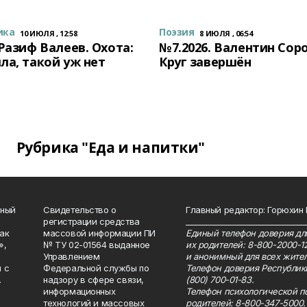
ика
Поэзия
10 ИЮЛЯ , 12:58
8 ИЮЛЯ , 06:54
 Разиф Валеев. Охота:
№7.2026. Валентин Сор
ла, такой уж нет
Круг завершён
Рубрика "Еда и напитки"
нный
Свидетельство о
Главный редактор: Горюхин
регистрации средства
_______________________________
как
массовой информации ПИ
Единый телефон доверия для
»,
№ ТУ 02-01564 выданное
их родителей: 8-800-2000-1
Управлением
и анонимный для всех жител
 с
Федеральной службы по
Телефон доверия Республик
.
надзору в сфере связи,
(800) 700-01-83.
информационных
Телефон психологической п
технологий и массовых
родителей: 8-800-347-5000.