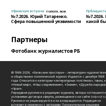
Уфимские встречи
Публицист
11 ИЮЛЯ , 06:44
№7.2026. Юрий Татаренко.
№7.2026.
Сфера повышенной уязвимости
какой бы
Партнеры
Фотобанк журналистов РБ
© 1998-2026, «Бельские просторы» - литературно-художестве
и общественно-политический журнал. Издается с декабря 1998
года. Относится к категории «литературных толстяков», таких, 
«Новый мир», «Наш современник», «Знамя», «Дружба народов
«Урал».
Передавая рукописи в редакцию журнала, авторы соглашаются
условиями договора оферты, размещенного на сайте
belprost.ru
Рукописи не рецензируются и не возвращаются. Редакция не
вступает в переписку с авторами. Положительное решение