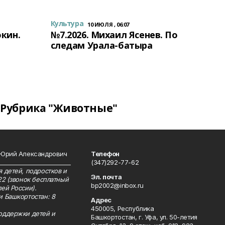
Культура
10 ИЮЛЯ , 06:07
окин.
№7.2026. Михаил Ясенев. По
следам Урала-батыра
Рубрика "Животные"
 Юрий Александрович
Телефон
__________________________
(347)292-77-62
 детей, подростков и
Эл. почта
22 (звонок бесплатный
bp2002@inbox.ru
ей России).
и Башкортостан: 8
Адрес
450005, Республика
оддержки детей и
Башкортостан, г. Уфа, ул. 50-летия