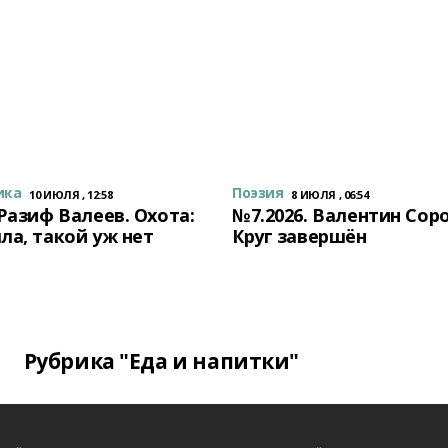
ика
Поэзия
10 ИЮЛЯ , 12:58
8 ИЮЛЯ , 06:54
 Разиф Валеев. Охота:
№7.2026. Валентин Сор
ла, такой уж нет
Круг завершён
Рубрика "Еда и напитки"