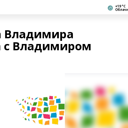
+19 °С
Облач
а Владимира
 с Владимиром