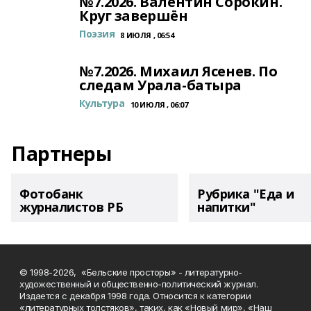
№7.2026. Валентин Сорокин.
Круг завершён
Поэзия
8 ИЮЛЯ , 06:54
№7.2026. Михаил Ясенев. По
следам Урала-батыра
Культура
10 ИЮЛЯ , 06:07
Партнеры
Фотобанк
Рубрика "Еда и
журналистов РБ
напитки"
© 1998-2026, «Бельские просторы» - литературно-
художественный и общественно-политический журнал.
Издается с декабря 1998 года. Относится к категории
«литературных толстяков», таких, как «Новый мир», «Наш