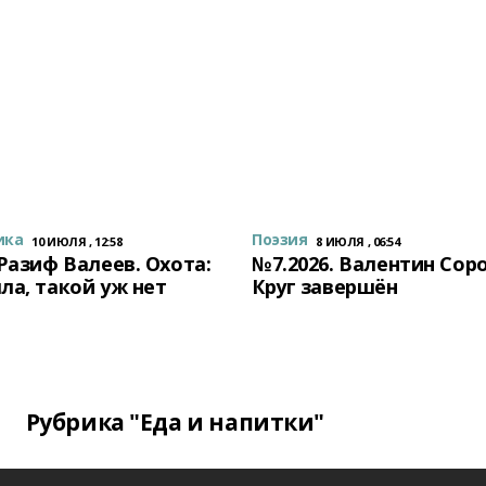
ика
Поэзия
10 ИЮЛЯ , 12:58
8 ИЮЛЯ , 06:54
 Разиф Валеев. Охота:
№7.2026. Валентин Сор
ла, такой уж нет
Круг завершён
Рубрика "Еда и напитки"