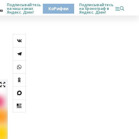
Подписывайтесь
Подписывайтесь
КоРифеи
на наш канал
на Хронограф в
но
Яндекс. Дзен!
Яндекс. Дзен!