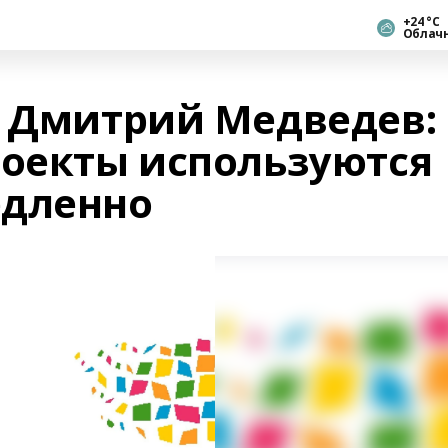
+24 °С
Облач
. Дмитрий Медведев:
роекты используются
едленно