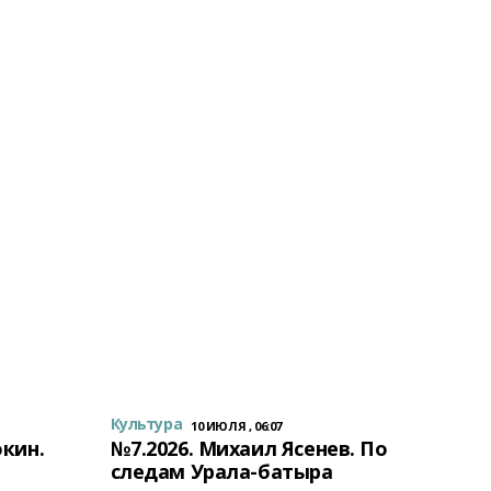
Культура
10 ИЮЛЯ , 06:07
окин.
№7.2026. Михаил Ясенев. По
следам Урала-батыра