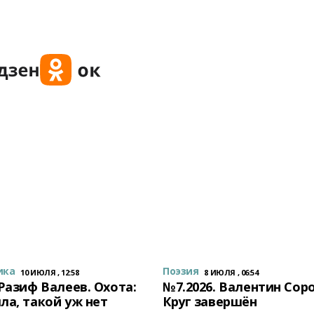
ика
Поэзия
10 ИЮЛЯ , 12:58
8 ИЮЛЯ , 06:54
 Разиф Валеев. Охота:
№7.2026. Валентин Сор
ла, такой уж нет
Круг завершён