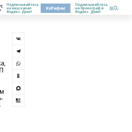
Подписывайтесь
Подписывайтесь
°С
КоРифеи
на наш канал
на Хронограф в
о
Яндекс. Дзен!
Яндекс. Дзен!
а,
П
ем
-
6