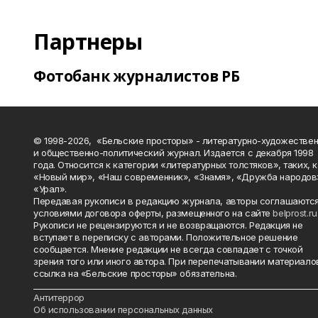
Партнеры
Фотобанк журналистов РБ
© 1998-2026, «Бельские просторы» - литературно-художестве
и общественно-политический журнал. Издается с декабря 1998
года. Относится к категории «литературных толстяков», таких, 
«Новый мир», «Наш современник», «Знамя», «Дружба народов
«Урал».
Передавая рукописи в редакцию журнала, авторы соглашаются
условиями договора оферты, размещенного на сайте
belprost.ru
Рукописи не рецензируются и не возвращаются. Редакция не
вступает в переписку с авторами. Положительное решение
сообщается. Мнение редакции не всегда совпадает с точкой
зрения того или иного автора. При перепечатывании материало
ссылка на «Бельские просторы» обязательна.
_______________________________________________________________________
Антитеррор
Об использовании персональных данных