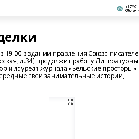
+17 °С
Облач
делки
в 19-00 в здании правления Союза писател
еская, д.34) продолжит работу Литературн
ор и лауреат журнала «Бельские просторы»
ередные свои занимательные истории,