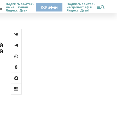
Подписывайтесь
Подписывайтесь
КоРифеи
на наш канал
на Хронограф в
но
Яндекс. Дзен!
Яндекс. Дзен!
ей
ый