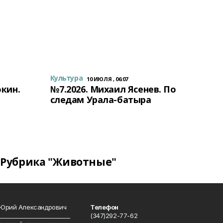
Культура
10 ИЮЛЯ , 06:07
окин.
№7.2026. Михаил Ясенев. По
следам Урала-батыра
Рубрика "Животные"
 Юрий Александрович
Телефон
__________________________
(347)292-77-62