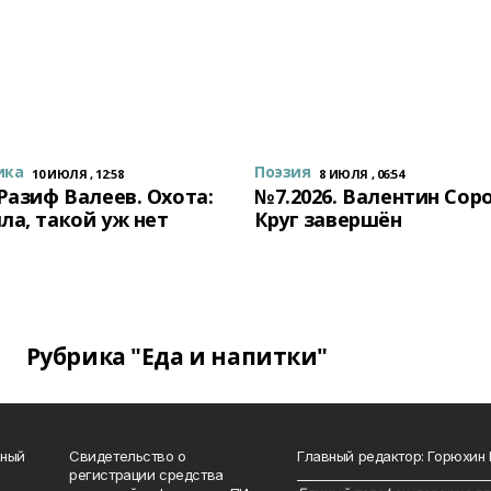
ика
Поэзия
10 ИЮЛЯ , 12:58
8 ИЮЛЯ , 06:54
 Разиф Валеев. Охота:
№7.2026. Валентин Сор
ла, такой уж нет
Круг завершён
Рубрика "Еда и напитки"
нный
Свидетельство о
Главный редактор: Горюхин
регистрации средства
_______________________________