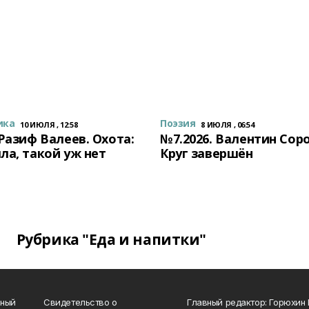
ика
Поэзия
10 ИЮЛЯ , 12:58
8 ИЮЛЯ , 06:54
 Разиф Валеев. Охота:
№7.2026. Валентин Сор
ла, такой уж нет
Круг завершён
Рубрика "Еда и напитки"
нный
Свидетельство о
Главный редактор: Горюхин