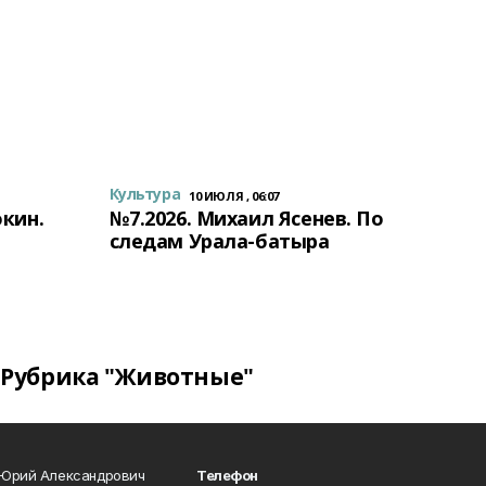
Культура
10 ИЮЛЯ , 06:07
окин.
№7.2026. Михаил Ясенев. По
следам Урала-батыра
Рубрика "Животные"
 Юрий Александрович
Телефон