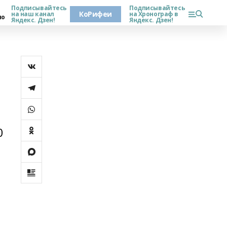
Подписывайтесь
Подписывайтесь
КоРифеи
на наш канал
на Хронограф в
но
Яндекс. Дзен!
Яндекс. Дзен!
0