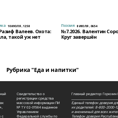
ика
Поэзия
10 ИЮЛЯ , 12:58
8 ИЮЛЯ , 06:54
 Разиф Валеев. Охота:
№7.2026. Валентин Сор
ла, такой уж нет
Круг завершён
Рубрика "Еда и напитки"
нный
Свидетельство о
Главный редактор: Горюхин
регистрации средства
_______________________________
как
массовой информации ПИ
Единый телефон доверия для
»,
№ ТУ 02-01564 выданное
их родителей: 8-800-2000-1
Управлением
и анонимный для всех жител
 с
Федеральной службы по
Телефон доверия Республик