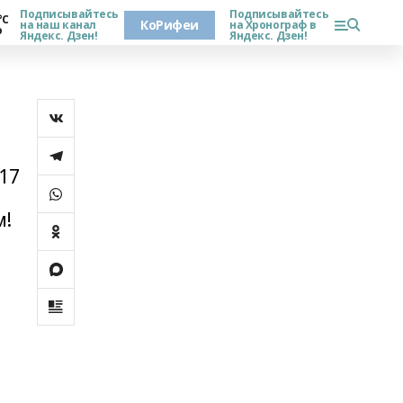
Подписывайтесь
Подписывайтесь
°С
КоРифеи
на наш канал
на Хронограф в
о
Яндекс. Дзен!
Яндекс. Дзен!
17
м!