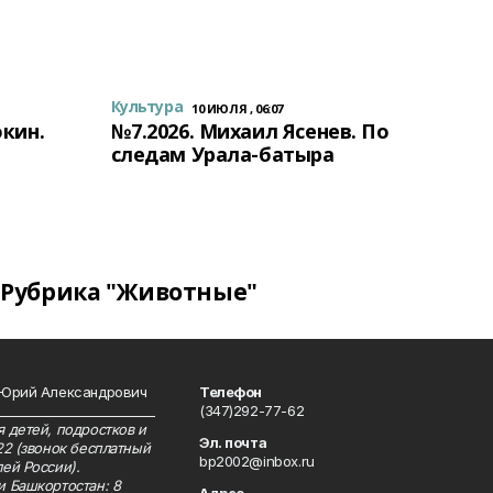
Культура
10 ИЮЛЯ , 06:07
окин.
№7.2026. Михаил Ясенев. По
следам Урала-батыра
Рубрика "Животные"
 Юрий Александрович
Телефон
__________________________
(347)292-77-62
 детей, подростков и
Эл. почта
22 (звонок бесплатный
bp2002@inbox.ru
ей России).
и Башкортостан: 8