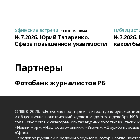
Уфимские встречи
Публицист
11 ИЮЛЯ , 06:44
№7.2026. Юрий Татаренко.
№7.2026.
Сфера повышенной уязвимости
какой бы
Партнеры
Фотобанк журналистов РБ
© 1998-2026, «Бельские просторы» - литературно-художестве
и общественно-политический журнал. Издается с декабря 1998
года. Относится к категории «литературных толстяков», таких, 
«Новый мир», «Наш современник», «Знамя», «Дружба народов
«Урал».
Передавая рукописи в редакцию журнала, авторы соглашаются