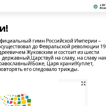
+30 
Ясн
и!
 официальный гимн Российской Империи –
росуществовал до Февральской революции 19
дреевичем Жуковским и состоит из шести
 державный,Царствуй на славу, на славу на
равославный!Боже, Царя храни!Куплет,
 повторять его следовало трижды.