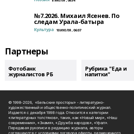
8 ИЮЛЯ , 06:54
№7.2026. Михаил Ясенев. По
следам Урала-батыра
Культура
10 ИЮЛЯ , 06:07
Партнеры
Фотобанк
Рубрика "Еда и
журналистов РБ
напитки"
© 1998-2026, «Бельские просторы» - литературно-
художественный и общественно-политический журнал.
Издается с декабря 1998 года. Относится к категории
«литературных толстяков», таких, как «Новый мир», «Наш
современник», «Знамя», «Дружба народов», «Урал».
Передавая рукописи в редакцию журнала, авторы
соглашаются с условиями договора оферты, размещенного