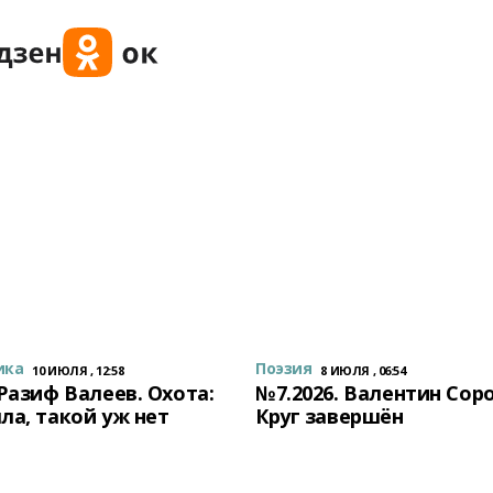
ика
Поэзия
10 ИЮЛЯ , 12:58
8 ИЮЛЯ , 06:54
 Разиф Валеев. Охота:
№7.2026. Валентин Сор
ла, такой уж нет
Круг завершён