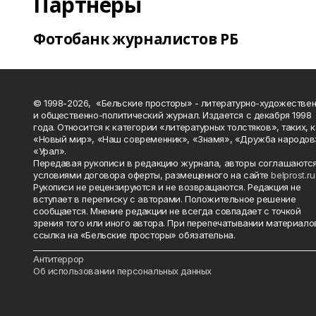
Партнеры
Фотобанк журналистов РБ
© 1998-2026, «Бельские просторы» - литературно-художестве
и общественно-политический журнал. Издается с декабря 1998
года. Относится к категории «литературных толстяков», таких, 
«Новый мир», «Наш современник», «Знамя», «Дружба народов
«Урал».
Передавая рукописи в редакцию журнала, авторы соглашаются
условиями договора оферты, размещенного на сайте
belprost.ru
Рукописи не рецензируются и не возвращаются. Редакция не
вступает в переписку с авторами. Положительное решение
сообщается. Мнение редакции не всегда совпадает с точкой
зрения того или иного автора. При перепечатывании материало
ссылка на «Бельские просторы» обязательна.
_______________________________________________________________________
Антитеррор
Об использовании персональных данных