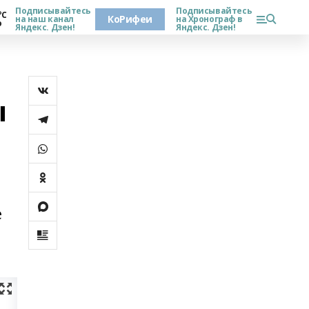
Подписывайтесь
Подписывайтесь
°С
КоРифеи
на наш канал
на Хронограф в
о
Яндекс. Дзен!
Яндекс. Дзен!
ы
е