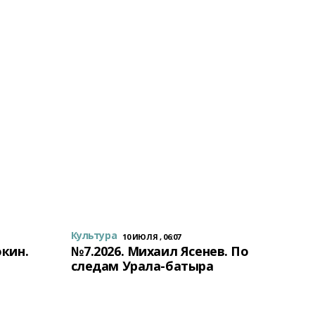
Культура
10 ИЮЛЯ , 06:07
окин.
№7.2026. Михаил Ясенев. По
следам Урала-батыра