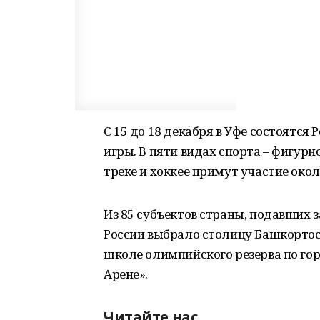
С 15 до 18 декабря в Уфе состоятс
игры. В пяти видах спорта – фигур
треке и хоккее примут участие окол
Из 85 субъектов страны, подавших 
России выбрало столицу Башкортос
школе олимпийского резерва по гор
Арене».
Читайте нас