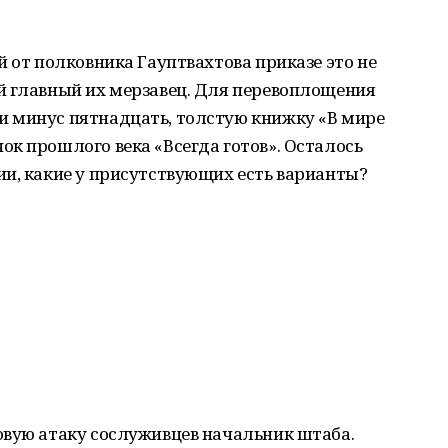
й от полковника Гауптвахтова приказе это не
й главный их мерзавец. Для перевоплощения
 минус пятнадцать, толстую книжку «В мире
к прошлого века «Всегда готов». Осталось
ии, какие у присутствующих есть варианты?
овую атаку сослуживцев начальник штаба.