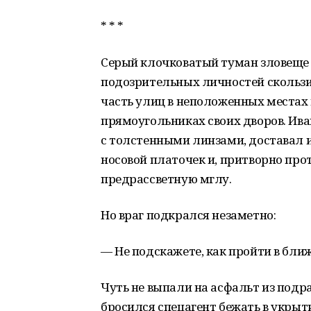
* * *
Серый клочковатый туман зловеще 
подозрительных личностей скользи
часть улиц в неположенных местах 
прямоугольниках своих дворов. Ива
с толстенными линзами, доставал 
носовой платочек и, притворно про
предрассветную мглу.
Но враг подкрался незаметно:
— Не подскажете, как пройти в бл
Чуть не выпали на асфальт из подр
бросился спецагент бежать в укрыт