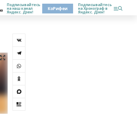
Подписывайтесь
Подписывайтесь
КоРифеи
на наш канал
на Хронограф в
но
Яндекс. Дзен!
Яндекс. Дзен!