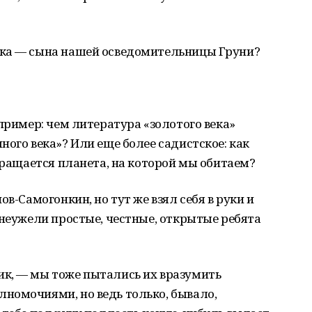
ика — сына нашей осведомительницы Груни?
пример: чем литература «золотого века»
ного века»? Или еще более садистское: как
 вращается планета, на которой мы обитаем?
ов-Самогонкин, но тут же взял себя в руки и
 неужели простые, честные, открытые ребята
к, — мы тоже пытались их вразумить
номочиями, но ведь только, бывало,