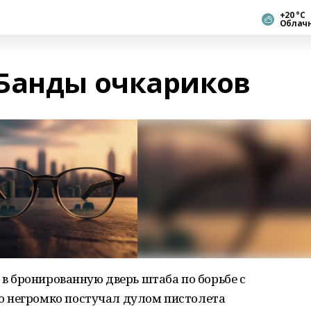
+20 °С
Облач
Банды очкариков
е в бронированную дверь штаба по борьбе с
о негромко постучал дулом пистолета