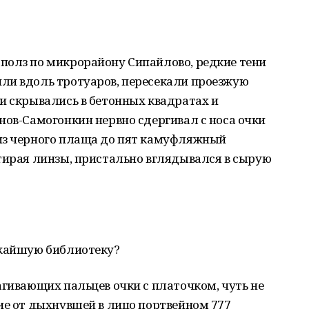
полз по микрорайону Сипайлово, редкие тени
ли вдоль тротуаров, пересекали проезжую
и скрывались в бетонных квадратах и
нов-Самогонкин нервно сдергивал с носа очки
из черного плаща до пят камуфляжный
тирая линзы, пристально вглядывался в сырую
ижайшую библиотеку?
агивающих пальцев очки с платочком, чуть не
ие от дыхнувшей в лицо портвейном 777