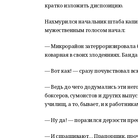
кратко изложить диспозицию.
Нахмурился начальник штаба капи
мужественным голосом начал:
— Микрорайон затерроризировала б
коварная в своих злодеяниях. Банда
— Вот как! — сразу почувствовал в
— Ведь до чего додумались эти нег
боксеров, сумоистов и других вып
училищ, а то, бывает, и к работни
— Ну да! — поразился дерзости пре
— И спрашивают… Прапорщик, прочт