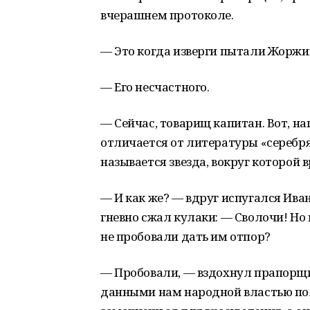
вчерашнем протоколе.
— Это когда изверги пытали Жорж
— Его несчастного.
— Сейчас, товарищ капитан. Вот, на
отличается от литературы «серебря
называется звезда, вокруг которой
— И как же? — вдруг испугался Иван
гневно сжал кулаки: — Сволочи! Но
не пробовали дать им отпор?
— Пробовали, — вздохнул прапорщи
данными нам народной властью пол