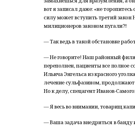
замахнешься для вразумления, а он
вот я записал даже: «не торопитесь
силу может вступить третий закон Н
милиционеров законом пугали?!
— Так ведь в такой обстановке рабо
— Не говорите! Наш районный фил
переполнен, пациенты все полное 
Ильича Энгельса из красного уголк
лечение сульфазином, продолжают
Но к делу, спецагент Иванов-Самог
— Я весь во внимании, товарищ кап
— Ваша задача внедриться в банду 