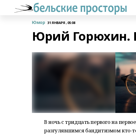
Юмор
31 ЯНВАРЯ , 05:08
Юрий Горюхин. 
В ночь с тридцать первого на перво
разгулявшимся бандитизмом кто-т