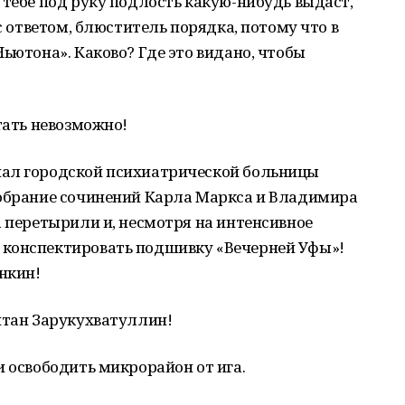
 тебе под руку подлость какую-нибудь выдаст,
 с ответом, блюститель порядка, потому что в
ьютона». Каково? Где это видано, чтобы
тать невозможно!
иал городской психиатрической больницы
собрание сочинений Карла Маркса и Владимира
а перетырили и, несмотря на интенсивное
 конспектировать подшивку «Вечерней Уфы»!
онкин!
итан Зарукухватуллин!
и освободить микрорайон от ига.