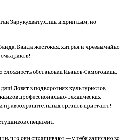
тан Зарукухватуллин и хриплым, но
анда. Банда жестокая, хитрая и чрезвычайно
 очкариков!
сю сложность обстановки Иванов-Самогонкин.
одяи! Ловят в подворотнях культуристов,
ускников профессионально-технических
кам правоохранительных органов пристают!
ступников спецагент.
и, что они спрашивают — у тебя записано во