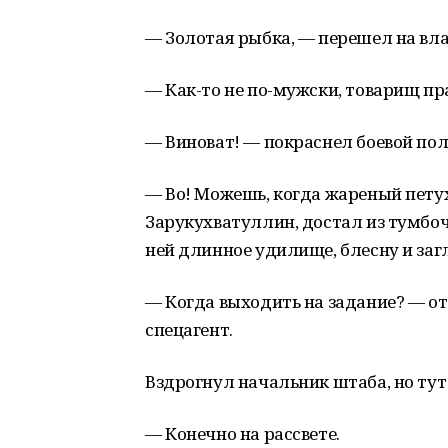
— Золотая рыбка, — перешел на вл
— Как-то не по-мужски, товарищ п
— Виноват! — покраснел боевой по
— Во! Можешь, когда жареный петух
Зарукухватуллин, достал из тумбо
ней длинное удилище, блесну и за
— Когда выходить на задание? — от
спецагент.
Вздрогнул начальник штаба, но тут 
— Конечно на рассвете.