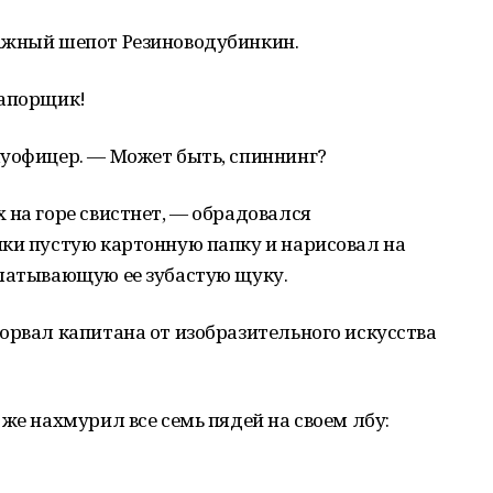
ажный шепот Резиноводубинкин.
рапорщик!
луофицер. — Может быть, спиннинг?
 на горе свистнет, — обрадовался
чки пустую картонную папку и нарисовал на
глатывающую ее зубастую щуку.
орвал капитана от изобразительного искусства
же нахмурил все семь пядей на своем лбу: