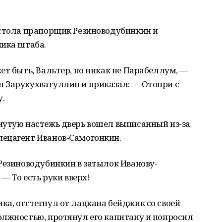
 стола прапорщик Резиноводубинкин и
ника штаба.
ет быть, Вальтер, но никак не Парабеллум, —
 Зарукухватуллин и приказал: — Отопри с
у.
нутую настежь дверь вошел выписанный из-за
ецагент Иванов-Самогонкин.
Резиноводубинкин в затылок Иванову-
— То есть руки вверх!
а, отстегнул от лацкана бейджик со своей
олжностью, протянул его капитану и попросил