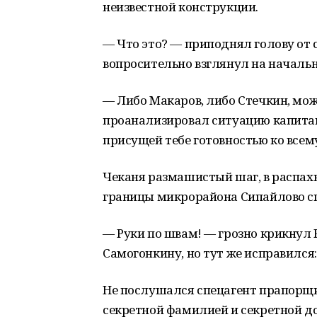
неизвестной конструкции.
— Что это? — приподнял голову от
вопросительно взглянул на началь
— Либо Макаров, либо Стечкин, мож
проанализировал ситуацию капитан
присущей тебе готовностью ко всем
Чеканя размашистый шаг, в распах
границы микрорайона Сипайлово сп
— Руки по швам! — грозно крикнул 
Самогонкину, но тут же исправился: 
Не послушался спецагент прапорщик
секретной фамилией и секретной д