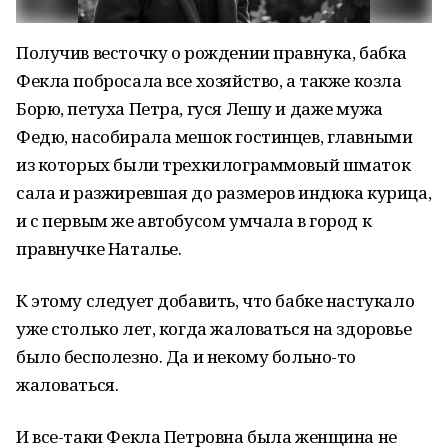
Получив весточку о рождении правнука, бабка
Фекла побросала все хозяйство, а также козла
Борю, петуха Петра, гуся Лешу и даже мужа
Федю, насобирала мешок гостинцев, главными
из которых были трехкилограммовый шматок
сала и разжиревшая до размеров индюка курица,
и с первым же автобусом умчала в город к
правнучке Наталье.
К этому следует добавить, что бабке настукало
уже столько лет, когда жаловаться на здоровье
было бесполезно. Да и некому больно-то
жаловаться.
И все-таки Фекла Петровна была женщина не