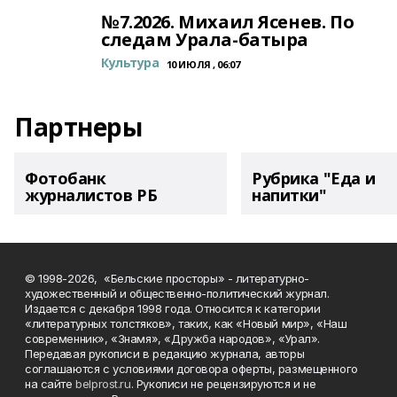
№7.2026. Михаил Ясенев. По
следам Урала-батыра
Культура
10 ИЮЛЯ , 06:07
Партнеры
Фотобанк
Рубрика "Еда и
журналистов РБ
напитки"
© 1998-2026, «Бельские просторы» - литературно-
художественный и общественно-политический журнал.
Издается с декабря 1998 года. Относится к категории
«литературных толстяков», таких, как «Новый мир», «Наш
современник», «Знамя», «Дружба народов», «Урал».
Передавая рукописи в редакцию журнала, авторы
соглашаются с условиями договора оферты, размещенного
на сайте
belprost.ru
. Рукописи не рецензируются и не