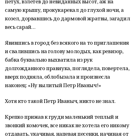
петух, взлетев до невиданных высот, аж на
самую крышу, прокукарекал до глухой ночи, а
козел, дорвавшись до дармовой жратвы, загадил
весь сарай…
Явившись в город без всякого на то приглашения
и свалившись на голову молодых, как ревизор,
бабка буквально выхватила из рук
долгожданного правнука, поглядела, повертела,
вверх подняла, облобызала и произнесла
наконец: «Ну вылитый Петр Иваныч!»
Хотя кто такой Петр Иваныч, никто не знал.
Крепко прижав к груди маленький теплый и
звонкий комочек, все никак не хотела его никому
отдавать, укачивая, напевая песенки, начиная от