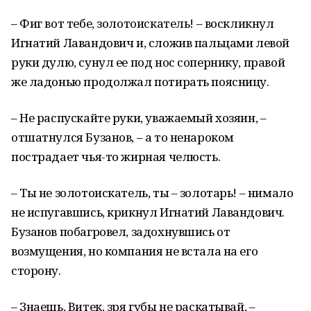
– Фиг вот тебе, золотоискатель! – воскликнул
Игнатий Лавандович и, сложив пальцами левой
руки дулю, сунул ее под нос сопернику, правой
же ладонью продолжал потирать поясницу.
– Не распускайте руки, уважаемый хозяин, –
отшатнулся Бузанов, – а то ненароком
пострадает чья-то жирная челюсть.
– Ты не золотоискатель, ты – золотарь! – нимало
не испугавшись, крикнул Игнатий Лавандович.
Бузанов побагровел, задохнувшись от
возмущения, но компания не встала на его
сторону.
– Знаешь, Витек, зря губы не раскатывай, –