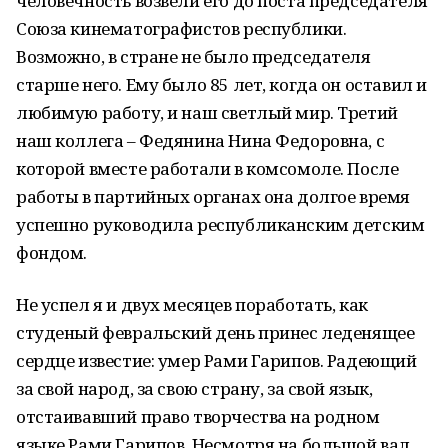
человечность возвели его до поста председателя
Союза кинематографистов республики.
Возможно, в стране не было председателя
старше него. Ему было 85 лет, когда он оставил и
любимую работу, и наш светлый мир. Третий
наш коллега – Федянина Нина Федоровна, с
которой вместе работали в комсомоле. После
работы в партийных органах она долгое время
успешно руководила республиканским детским
фондом.
Не успел я и двух месяцев поработать, как
студеный февральский день принес леденящее
сердце известие: умер Рами Гарипов. Радеющий
за свой народ, за свою страну, за свой язык,
отстаивавший право творчества на родном
языке Рами Гарипов. Несмотря на большой вал