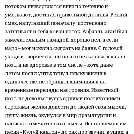
потоком низвергаются вниз по течению и
умолкают, достигая привольной долины. Резкий
смех, напугавший поначалу, постепенно
затягивает и тебя в свой поток. Рафаэль-агай был
замечательным тамадой, хорошо пел, а если
надо – мог искусно сыграть на баяне. С головой
уходя в творчество, ни на что не жаловался наш
поэт, и на здоровье в том числе – хотя даже
летом носил унты; тянул лямку жизни в
одиночестве, не обращал внимания и на
временные перепады настроения. Известный
поэт, не довольствуясь одними поэтическими
строками, желая донести до людей свои мысли,
душу, жизнь, окунулся в мир драматургии и
написал замечательные пьесы. Исполняемая им
песня «Кулуй кантон» до сих пор звучит в ушах, а