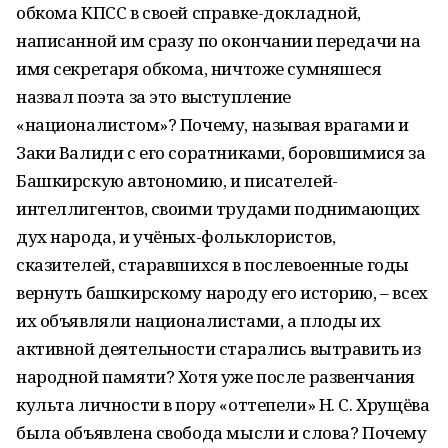
обкома КПСС в своей справке-докладной,
написанной им сразу по окончании передачи на
имя секретаря обкома, ничтоже сумняшеся
назвал поэта за это выступление
«националистом»? Почему, называя врагами и
Заки Валиди с его соратниками, боровшимися за
Башкирскую автономию, и писателей-
интеллигентов, своими трудами поднимающих
дух народа, и учёных-фольклористов,
сказителей, старавшихся в послевоенные годы
вернуть башкирскому народу его историю, – всех
их объявляли националистами, а плоды их
активной деятельности старались вытравить из
народной памяти? Хотя уже после развенчания
культа личности в пору «оттепели» Н. С. Хрущёва
была объявлена свобода мысли и слова? Почему