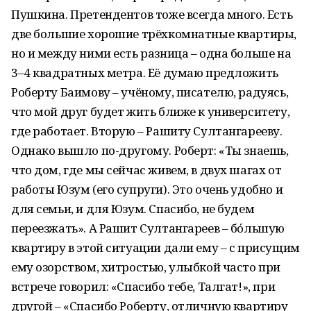
Пушкина. Претендентов тоже всегда много. Есть
две большие хорошие трёхкомнатные квартиры,
но и между ними есть разница – одна больше на
3–4 квадратных метра. Её думаю предложить
Роберту Баимову – учёному, писателю, радуясь,
что мой друг будет жить ближе к университету,
где работает. Вторую – Рашиту Султангарееву.
Однако вышло по-другому. Роберт: «Ты знаешь,
что дом, где мы сейчас живем, в двух шагах от
работы Юзум (его супруги). Это очень удобно и
для семьи, и для Юзум. Спасибо, не будем
переезжать». А Рашит Султангареев – бóльшую
квартиру в этой ситуации дали ему – с присущим
ему озорством, хитростью, улыбкой часто при
встрече говорил: «Спасибо тебе, Талгат!», при
другой – «Спасибо Роберту, отличную квартиру