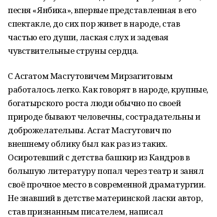
песня «Янбика», впервые представленная в его
спектакле, до сих пор живет в народе, став
частью его души, лаская слух и задевая
чувствительные струны сердца.
С Асгатом Масгутовичем Мирзагитовым
работалось легко. Как говорят в народе, крупные,
богатырского роста люди обычно по своей
природе бывают человечны, сострадательны и
доброжелательны. Асгат Масгутович по
внешнему облику был как раз из таких.
Осиротевший с детства башкир из Кандров в
большую литературу попал через театр и занял
своё прочное место в современной драматургии.
Не знавший в детстве материнской ласки автор,
став признанным писателем, написал