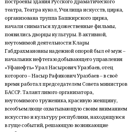
построены здания Русского драматического
театра, Театра кукол, Училища искусств, цирка,
организована труппа Башкирского цирка,
начали сниматься художественные фильмы,
появились дворцы культуры. В активной,
неутомимой деятельности Клары
Габдрахмановны надежной опорой был её муж –
начальник нефтегазодобывающего управления
«Уфанефть» Урал Насырович Уразбаев, отец
которого – Насыр Рафикович Уразбаев – в своё
время работал председателем Совета министров
БАССР. Талантливого организатора,
неутомимого труженика, красивую женщину,
всеобъемлюще охватывающую своим вниманием
искусство и культуру республики, находящуюся
в гуще событий, решающую возникающие