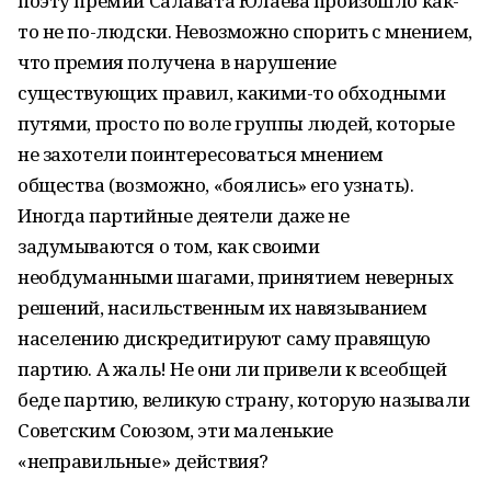
поэту премии Салавата Юлаева произошло как-
то не по-людски. Невозможно спорить с мнением,
что премия получена в нарушение
существующих правил, какими-то обходными
путями, просто по воле группы людей, которые
не захотели поинтересоваться мнением
общества (возможно, «боялись» его узнать).
Иногда партийные деятели даже не
задумываются о том, как своими
необдуманными шагами, принятием неверных
решений, насильственным их навязыванием
населению дискредитируют саму правящую
партию. А жаль! Не они ли привели к всеобщей
беде партию, великую страну, которую называли
Советским Союзом, эти маленькие
«неправильные» действия?